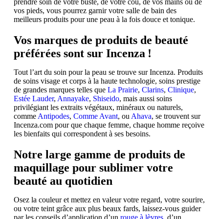
prendre soin de votre buste, de votre cou, de vos mains ou de
vos pieds, vous pourrez garnir votre salle de bain des
meilleurs produits pour une peau à la fois douce et tonique.
Vos marques de produits de beauté
préférées sont sur Incenza !
Tout l’art du soin pour la peau se trouve sur Incenza. Produits
de soins visage et corps à la haute technologie, soins prestige
de grandes marques telles que
La Prairie
,
Clarins
,
Clinique
,
Estée Lauder
,
Annayake
,
Shiseido
, mais aussi soins
privilégiant les extraits végétaux, minéraux ou naturels,
comme
Antipodes
,
Comme Avant
, ou
Ahava
, se trouvent sur
Incenza.com pour que chaque femme, chaque homme reçoive
les bienfaits qui correspondent à ses besoins.
Notre large gamme de produits de
maquillage pour sublimer votre
beauté au quotidien
Osez la couleur et mettez en valeur votre regard, votre sourire,
ou votre teint grâce aux plus beaux fards, laissez-vous guider
par les conseils d’application d’un
rouge à lèvres
, d’un