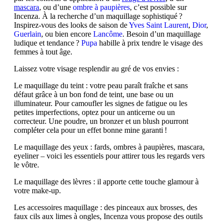
mascara
, ou d’une
ombre à paupières
, c’est possible sur
Incenza. À la recherche d’un maquillage sophistiqué ?
Inspirez-vous des looks de saison de
Yves Saint Laurent
,
Dior
,
Guerlain
, ou bien encore
Lancôme
. Besoin d’un maquillage
ludique et tendance ?
Pupa
habille à prix tendre le visage des
femmes à tout âge.
Laissez votre visage resplendir au gré de vos envies :
Le maquillage du teint : votre peau paraît fraîche et sans
défaut grâce à un bon fond de teint, une base ou un
illuminateur. Pour camoufler les signes de fatigue ou les
petites imperfections, optez pour un anticerne ou un
correcteur. Une poudre, un bronzer et un blush pourront
compléter cela pour un effet bonne mine garanti !
Le maquillage des yeux : fards, ombres à paupières, mascara,
eyeliner – voici les essentiels pour attirer tous les regards vers
le vôtre.
Le maquillage des lèvres : il apporte cette touche glamour à
votre make-up.
Les accessoires maquillage : des pinceaux aux brosses, des
faux cils aux limes à ongles, Incenza vous propose des outils