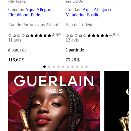
favorite_border
favorite_border
Guer
Guerlain
Aqua Allegoria
Guerlain
Aqua Allegoria
Herb
Florabloom Perle
Mandarine Basilic
Eau 
Eau de Parfum sans Alcool
Eau de Toilette
4,6/5
4,8/5
avis
11 avis
12 avis
à pa
à partir de
à partir de
79,1
116,67 $
79,26 $