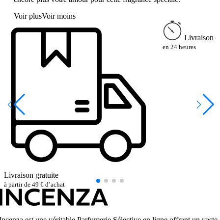
Voir plus
Voir moins
Livraison e
en 24 heures
Livraison gratuite
à partir de 49 € d’achat
Incenza est une véritable Parfumerie Sélective en ligne offrant un vaste