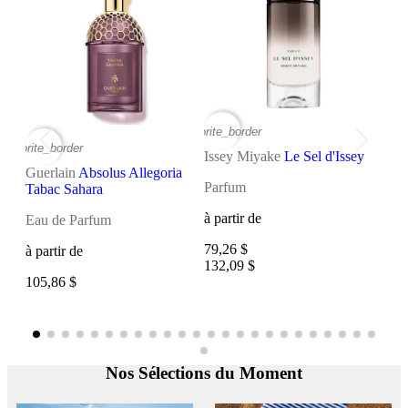
favorite_border
favorite
favorite_border
Issey Miyake
Le Sel d'Issey
Miu
Guerlain
Absolus Allegoria
Parfum
Eau
Tabac Sahara
à partir de
à pa
Eau de Parfum
79,26 $
77,4
à partir de
132,09 $
105,86 $
Nos Sélections du Moment