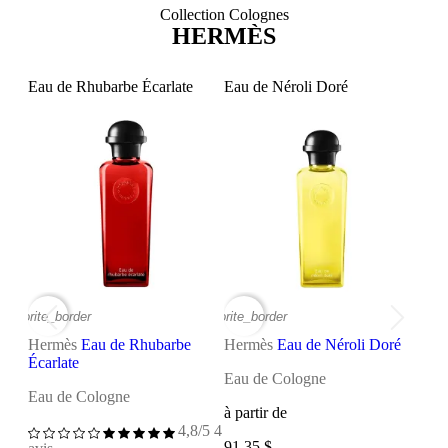
Collection Colognes
HERMÈS
Eau de Rhubarbe Écarlate
Eau de Néroli Doré
Eau 
favorite_border
favorite_border
favorite
Hermès
Eau de Rhubarbe
Hermès
Eau de Néroli Doré
Her
Écarlate
Eau de Cologne
Eau
Eau de Cologne
à partir de
4,8/5
4
avis
91,35 $