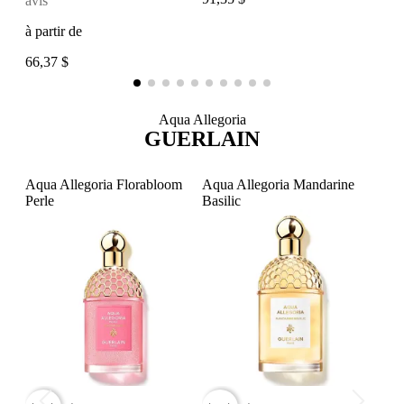
avis
à pa
à partir de
66,3
66,37 $
Aqua Allegoria
GUERLAIN
Aqua Allegoria Florabloom
Aqua Allegoria Mandarine
Aqua
Perle
Basilic
favorite