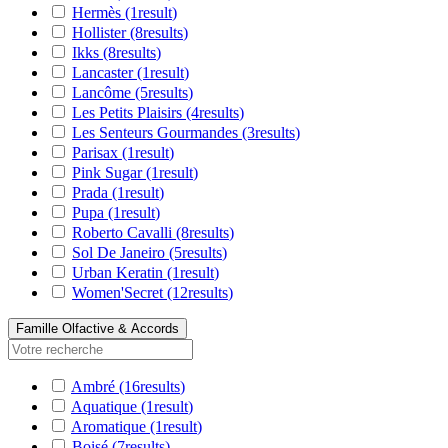
Hermès
(1
result
)
Hollister
(8
results
)
Ikks
(8
results
)
Lancaster
(1
result
)
Lancôme
(5
results
)
Les Petits Plaisirs
(4
results
)
Les Senteurs Gourmandes
(3
results
)
Parisax
(1
result
)
Pink Sugar
(1
result
)
Prada
(1
result
)
Pupa
(1
result
)
Roberto Cavalli
(8
results
)
Sol De Janeiro
(5
results
)
Urban Keratin
(1
result
)
Women'Secret
(12
results
)
Famille Olfactive & Accords
Ambré
(16
results
)
Aquatique
(1
result
)
Aromatique
(1
result
)
Boisé
(7
results
)