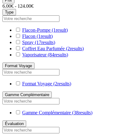
Prix
6.00€ - 124.00€
Type
Flacon-Pompe
(1
result
)
Flacon
(1
result
)
Spray
(17
results
)
Coffret Eau Parfumée
(2
results
)
Vaporisateur
(84
results
)
Format Voyage
Format Voyage
(2
results
)
Gamme Complémentaire
Gamme Complémentaire
(38
results
)
Évaluation