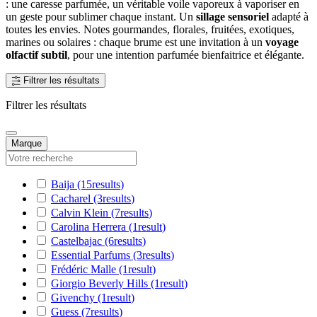
: une caresse parfumée, un véritable voile vaporeux à vaporiser en
un geste pour sublimer chaque instant. Un
sillage sensoriel
adapté à
toutes les envies. Notes gourmandes, florales, fruitées, exotiques,
marines ou solaires : chaque brume est une invitation à un
voyage
olfactif subtil
, pour une intention parfumée bienfaitrice et élégante.
Filtrer les résultats
Filtrer les résultats
Marque
Baija
(15
results
)
Cacharel
(3
results
)
Calvin Klein
(7
results
)
Carolina Herrera
(1
result
)
Castelbajac
(6
results
)
Essential Parfums
(3
results
)
Frédéric Malle
(1
result
)
Giorgio Beverly Hills
(1
result
)
Givenchy
(1
result
)
Guess
(7
results
)