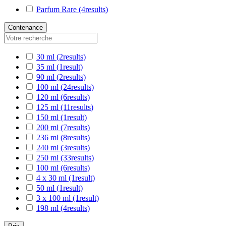
Parfum Rare
(4
results
)
Contenance
30 ml
(2
results
)
35 ml
(1
result
)
90 ml
(2
results
)
100 ml
(24
results
)
120 ml
(6
results
)
125 ml
(11
results
)
150 ml
(1
result
)
200 ml
(7
results
)
236 ml
(8
results
)
240 ml
(3
results
)
250 ml
(33
results
)
100 ml
(6
results
)
4 x 30 ml
(1
result
)
50 ml
(1
result
)
3 x 100 ml
(1
result
)
198 ml
(4
results
)