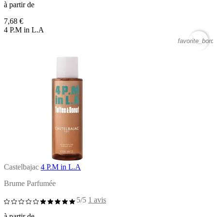
à partir de
7,68 €
4 P.M in L.A
favorite_borde
Castelbajac
4 P.M in L.A
Brume Parfumée
5/5
1 avis
à partir de