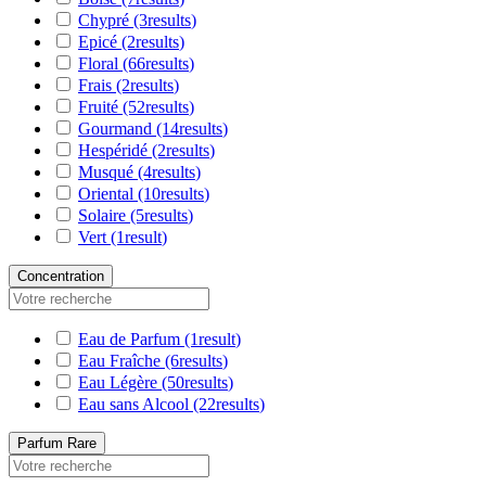
Chypré
(3
results
)
Epicé
(2
results
)
Floral
(66
results
)
Frais
(2
results
)
Fruité
(52
results
)
Gourmand
(14
results
)
Hespéridé
(2
results
)
Musqué
(4
results
)
Oriental
(10
results
)
Solaire
(5
results
)
Vert
(1
result
)
Concentration
Eau de Parfum
(1
result
)
Eau Fraîche
(6
results
)
Eau Légère
(50
results
)
Eau sans Alcool
(22
results
)
Parfum Rare