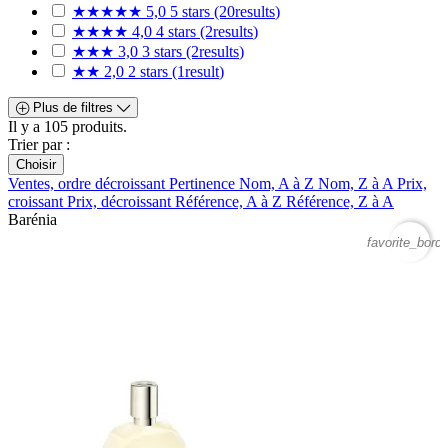
★★★★★
5,0
5 stars
(20
results
)
★★★★
4,0
4 stars
(2
results
)
★★★
3,0
3 stars
(2
results
)
★★
2,0
2 stars
(1
result
)
Plus de filtres
Il y a 105 produits.
Trier par :
Choisir
Ventes, ordre décroissant
Pertinence
Nom, A à Z
Nom, Z à A
Prix,
croissant
Prix, décroissant
Référence, A à Z
Référence, Z à A
Barénia
favorite_borde