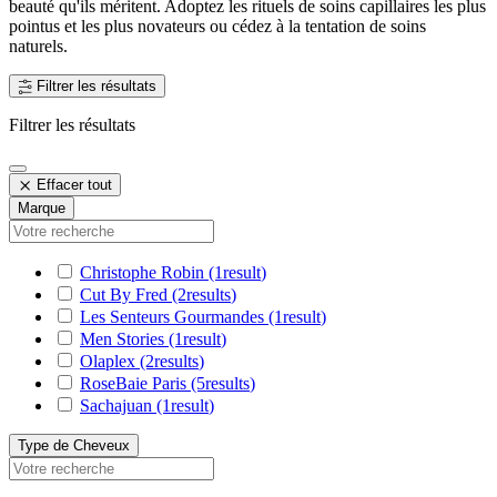
beauté qu'ils méritent. Adoptez les rituels de soins capillaires les plus
pointus et les plus novateurs ou cédez à la tentation de soins
naturels.
Filtrer les résultats
Filtrer les résultats
Effacer tout
Marque
Christophe Robin
(1
result
)
Cut By Fred
(2
results
)
Les Senteurs Gourmandes
(1
result
)
Men Stories
(1
result
)
Olaplex
(2
results
)
RoseBaie Paris
(5
results
)
Sachajuan
(1
result
)
Type de Cheveux