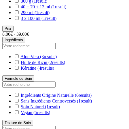
300 g
(1
result
)
40 + 70 + 12 ml
(1
result
)
290 ml
(1
result
)
3 x 100 ml
(1
result
)
Prix
8.00€ - 39.00€
Ingrédients
Aloe Vera
(3
results
)
Huile de Ricin
(2
results
)
Kératine
(4
results
)
Formule de Soin
Ingrédients Origine Naturelle
(6
results
)
Sans Ingrédients Controversés
(1
result
)
Soin Naturel
(1
result
)
Vegan
(5
results
)
Texture de Soin