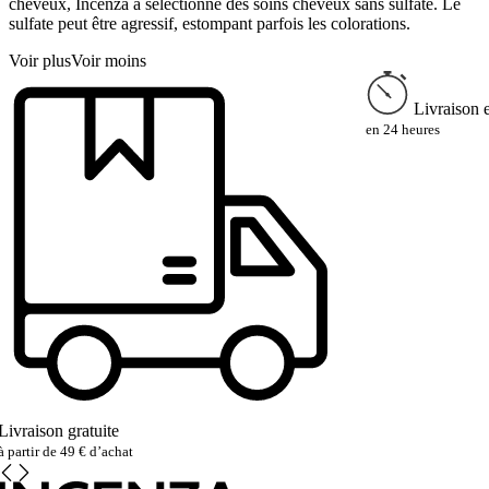
cheveux, Incenza a sélectionné des soins cheveux sans sulfate. Le
sulfate peut être agressif, estompant parfois les colorations.
Voir plus
Voir moins
Livraison 
en 24 heures
Livraison gratuite
à partir de 49 € d’achat