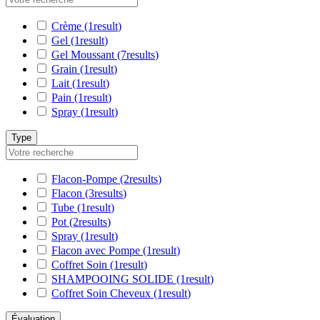
Crème
(1
result
)
Gel
(1
result
)
Gel Moussant
(7
results
)
Grain
(1
result
)
Lait
(1
result
)
Pain
(1
result
)
Spray
(1
result
)
Type
Flacon-Pompe
(2
results
)
Flacon
(3
results
)
Tube
(1
result
)
Pot
(2
results
)
Spray
(1
result
)
Flacon avec Pompe
(1
result
)
Coffret Soin
(1
result
)
SHAMPOOING SOLIDE
(1
result
)
Coffret Soin Cheveux
(1
result
)
Évaluation