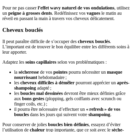
Pour ne pas casser
l’effet wavy naturel de vos ondulations
, utilisez
un
peigne à grosses dents
. Redéfinissez vos
vagues
le matin au
réveil en passant la main à travers vos cheveux délicatement.
Cheveux bouclés
Il peut paraître difficile de s’occuper des
cheveux bouclés
.
L’important est de trouver le bon équilibre entre les différents soins à
leur apporter.
Adaptez les
soins capillaires
selon vos problématiques :
la
sécheresse
de vos
pointes
pourra nécessiter un
masque
nourrissant
hebdomadaire ;
les
cheveux difficiles à démêler
pourront apprécier un
après-
shampoing
adapté ;
les
boucles mal dessinées
devront être mieux définies grâce
aux
bons gestes
(plopping, gels coiffants avec scrunch ou
finger coils, etc.) ;
il pourra être nécessaire d’effectuer un
« refresh » de vos
boucles
dans les jours qui suivent votre
shampoing
.
Pour conserver de jolies
boucles bien définies
, essayez d’éviter
l’utilisation de
chaleur
trop importante, que ce soit avec le
sèche-