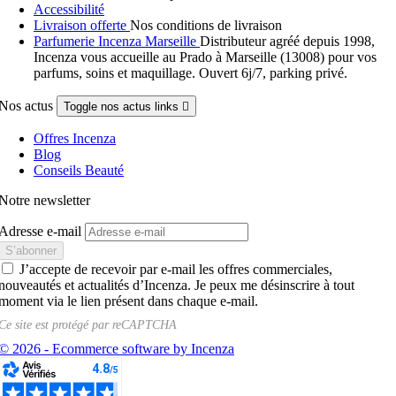
Accessibilité
Livraison offerte
Nos conditions de livraison
Parfumerie Incenza Marseille
Distributeur agréé depuis 1998,
Incenza vous accueille au Prado à Marseille (13008) pour vos
parfums, soins et maquillage. Ouvert 6j/7, parking privé.
Nos actus
Toggle nos actus links

Offres Incenza
Blog
Conseils Beauté
Notre newsletter
Adresse e-mail
J’accepte de recevoir par e-mail les offres commerciales,
nouveautés et actualités d’Incenza. Je peux me désinscrire à tout
moment via le lien présent dans chaque e-mail.
Ce site est protégé par
reCAPTCHA
© 2026 - Ecommerce software by Incenza