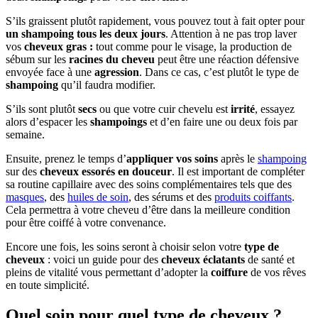
S’ils graissent plutôt rapidement, vous pouvez tout à fait opter pour
un shampoing tous les deux jours
. Attention à ne pas trop laver
vos
cheveux gras :
tout comme pour le visage, la production de
sébum sur les
racines du cheveu
peut être une réaction défensive
envoyée face à une
agression
. Dans ce cas, c’est plutôt le type de
shampoing
qu’il faudra modifier.
S’ils sont plutôt
secs
ou que votre cuir chevelu est
irrité
, essayez
alors d’espacer les
shampoings
et d’en faire une ou deux fois par
semaine.
Ensuite, prenez le temps d’
appliquer vos soins
après le
shampoing
sur des
cheveux essorés en douceur
. Il est important de compléter
sa routine capillaire avec des soins complémentaires tels que des
masques
, des
huiles de soin
, des sérums et des
produits coiffants
.
Cela permettra à votre cheveu d’être dans la meilleure condition
pour être coiffé à votre convenance.
Encore une fois, les soins seront à choisir selon votre
type de
cheveux
: voici un guide pour des
cheveux éclatants
de santé et
pleins de vitalité vous permettant d’adopter la
coiffure
de vos rêves
en toute simplicité.
Quel soin pour quel type de cheveux ?