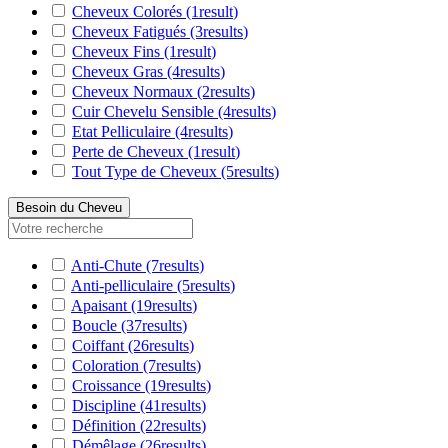
Cheveux Colorés
(1
result
)
Cheveux Fatigués
(3
results
)
Cheveux Fins
(1
result
)
Cheveux Gras
(4
results
)
Cheveux Normaux
(2
results
)
Cuir Chevelu Sensible
(4
results
)
Etat Pelliculaire
(4
results
)
Perte de Cheveux
(1
result
)
Tout Type de Cheveux
(5
results
)
Besoin du Cheveu
Anti-Chute
(7
results
)
Anti-pelliculaire
(5
results
)
Apaisant
(19
results
)
Boucle
(37
results
)
Coiffant
(26
results
)
Coloration
(7
results
)
Croissance
(19
results
)
Discipline
(41
results
)
Définition
(22
results
)
Démêlage
(26
results
)