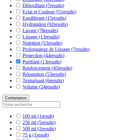
Détoxifiant
(7
results
)
Eclat et Couleur
(51
results
)
Equilibrant
(15
results
)
Hydratation
(92
results
)
Lavant
(78
results
)
Lissage
(13
results
)
Nutrition
(53
results
)
Prolongateur de Lissage
(7
results
)
Protection
(44
results
)
Purifiant
(13
results
)
Renforcement
(45
results
)
Réparation
(53
results
)
Texturisant
(6
results
)
Volume
(24
results
)
Contenance
100 ml
(1
result
)
250 ml
(5
results
)
500 ml
(2
results
)
75 g
(1
result
)