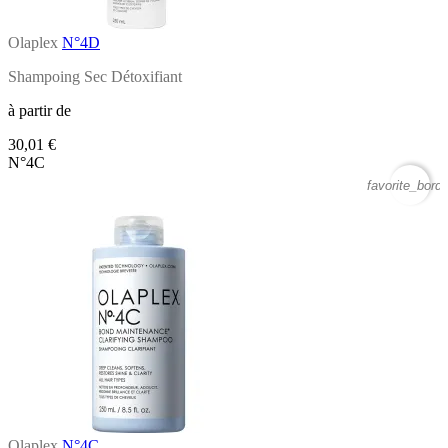
Olaplex
N°4D
Shampoing Sec Détoxifiant
à partir de
30,01 €
N°4C
favorite_borde
Olaplex
N°4C