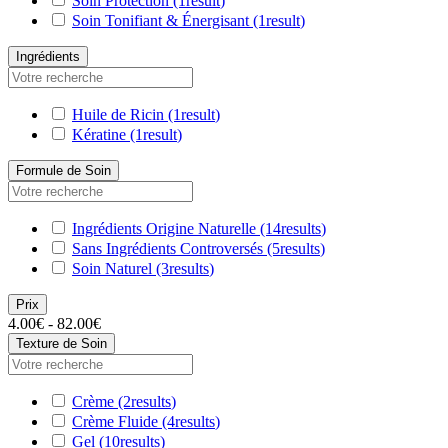
Soin Protection
(1
result
)
Soin Tonifiant & Énergisant
(1
result
)
Ingrédients
Huile de Ricin
(1
result
)
Kératine
(1
result
)
Formule de Soin
Ingrédients Origine Naturelle
(14
results
)
Sans Ingrédients Controversés
(5
results
)
Soin Naturel
(3
results
)
Prix
4.00€ - 82.00€
Texture de Soin
Crème
(2
results
)
Crème Fluide
(4
results
)
Gel
(10
results
)