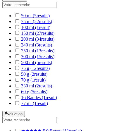
50 ml
(5
results
)
75 ml
(22
results
)
100 ml
(1
result
)
150 ml
(27
results
)
200 ml
(34
results
)
240 ml
(3
results
)
250 ml
(13
results
)
300 ml
(15
results
)
500 ml
(5
results
)
75 g
(12
results
)
50 g
(2
results
)
70 g
(1
result
)
330 ml
(2
results
)
60 g
(5
results
)
16 Bandes
(1
result
)
77 ml
(1
result
)
Évaluation
★★★★★
5,0
5 stars
(43
results
)