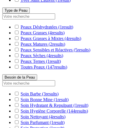
Yves Saint Laurent
(1
result
)
Type de Peau
Peaux Déshydratées
(1
result
)
Peaux Grasses
(4
results
)
Peaux Grasses à Mixtes
(4
results
)
Peaux Matures
(2
results
)
Peaux Sensibles et Réactives
(5
results
)
Peaux Sèches
(4
results
)
Peaux Ternes
(1
result
)
Toutes Peaux
(147
results
)
Besoin de la Peau
Soin Barbe
(3
results
)
Soin Bonne Mine
(1
result
)
Soin Hydratant & Repulpant
(1
result
)
Soin Hygiène Corporelle
(144
results
)
Soin Nettoyant
(4
results
)
Soin Parfumant
(1
result
)