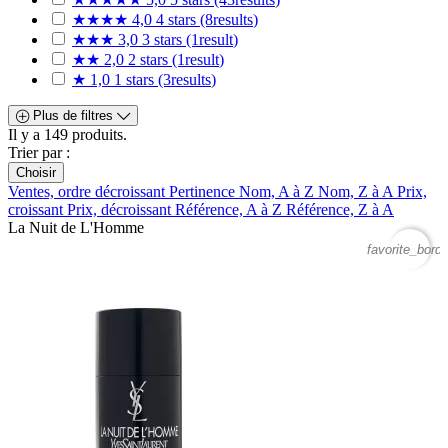
★★★★
4,0
4 stars
(8
results
)
★★★
3,0
3 stars
(1
result
)
★★
2,0
2 stars
(1
result
)
★
1,0
1 stars
(3
results
)
Plus de filtres
Il y a 149 produits.
Trier par :
Choisir
Ventes, ordre décroissant
Pertinence
Nom, A à Z
Nom, Z à A
Prix,
croissant
Prix, décroissant
Référence, A à Z
Référence, Z à A
La Nuit de L'Homme
favorite_borde