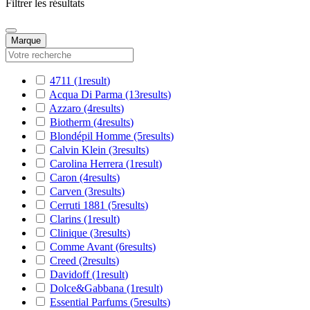
Filtrer les résultats
Marque
4711
(1
result
)
Acqua Di Parma
(13
results
)
Azzaro
(4
results
)
Biotherm
(4
results
)
Blondépil Homme
(5
results
)
Calvin Klein
(3
results
)
Carolina Herrera
(1
result
)
Caron
(4
results
)
Carven
(3
results
)
Cerruti 1881
(5
results
)
Clarins
(1
result
)
Clinique
(3
results
)
Comme Avant
(6
results
)
Creed
(2
results
)
Davidoff
(1
result
)
Dolce&Gabbana
(1
result
)
Essential Parfums
(5
results
)