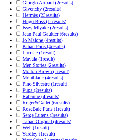
Giorgio Armani
(2
results
)
Givenchy
(2
results
)
Hermès
(23
results
)
Hugo Boss
(11
results
)
Issey Miyake
(2
results
)
Jean Paul Gaultier
(6
results
)
Jo Malone
(4
results
)
Kilian Paris
(4
results
)
Lacoste
(1
result
)
Mavala
(1
result
)
Men Stories
(2
results
)
Molton Brown
(1
result
)
Montblanc
(4
results
)
Pino Silvestre
(1
result
)
Pupa
(2
results
)
Rabanne
(4
results
)
Roger&Gallet
(6
results
)
RoseBaie Paris
(1
result
)
Serge Lutens
(3
results
)
Tabac Original
(4
results
)
Weil
(1
result
)
Yardley
(1
result
)