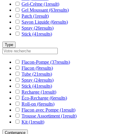
Gel-Crème
(1
result
)
Gel Moussant
(63
results
)
Patch
(1
result
)
Savon Liquide
(6
results
)
Spray
(26
results
)
Stick
(41
results
)
Type
Flacon-Pompe
(37
results
)
Flacon
(9
results
)
Tube
(21
results
)
Spray
(24
results
)
Stick
(41
results
)
Recharge
(1
result
)
Éco-Recharge
(6
results
)
Roll-on
(6
results
)
Flacon avec Pompe
(1
result
)
Trousse Assortiment
(1
result
)
Kit
(1
result
)
Contenance