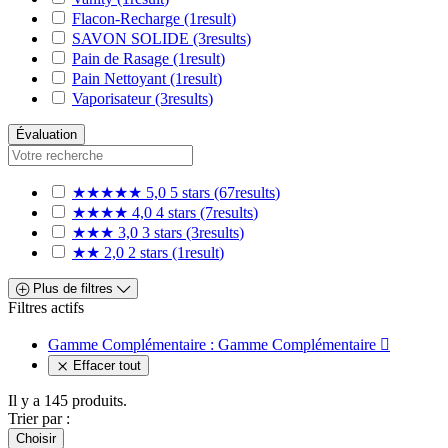
Flacon-Recharge
(1
result
)
SAVON SOLIDE
(3
results
)
Pain de Rasage
(1
result
)
Pain Nettoyant
(1
result
)
Vaporisateur
(3
results
)
Évaluation
★★★★★
5,0
5 stars
(67
results
)
★★★★
4,0
4 stars
(7
results
)
★★★
3,0
3 stars
(3
results
)
★★
2,0
2 stars
(1
result
)
Plus de filtres
Filtres actifs
Gamme Complémentaire : Gamme Complémentaire

Effacer tout
Il y a 145 produits.
Trier par :
Choisir