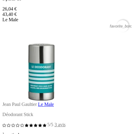
26,04 €
43,40 €
Le Male
favorite_borde
Jean Paul Gaultier
Le Male
Déodorant Stick
5/5
3 avis