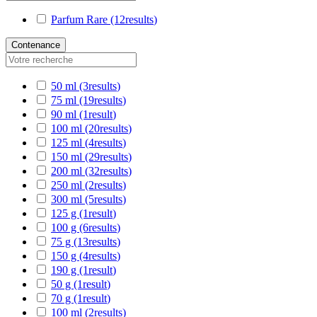
Parfum Rare
(12
results
)
Contenance
50 ml
(3
results
)
75 ml
(19
results
)
90 ml
(1
result
)
100 ml
(20
results
)
125 ml
(4
results
)
150 ml
(29
results
)
200 ml
(32
results
)
250 ml
(2
results
)
300 ml
(5
results
)
125 g
(1
result
)
100 g
(6
results
)
75 g
(13
results
)
150 g
(4
results
)
190 g
(1
result
)
50 g
(1
result
)
70 g
(1
result
)
100 ml
(2
results
)