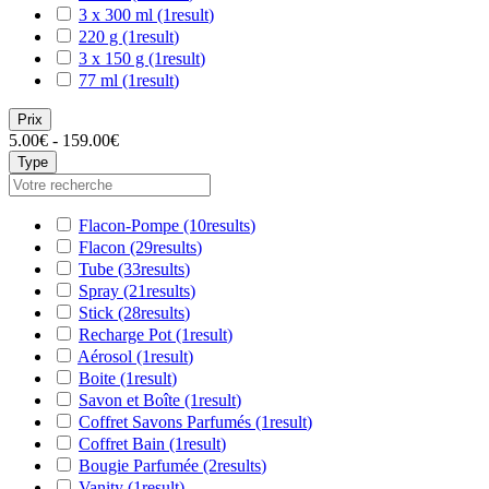
3 x 300 ml
(1
result
)
220 g
(1
result
)
3 x 150 g
(1
result
)
77 ml
(1
result
)
Prix
5.00€ - 159.00€
Type
Flacon-Pompe
(10
results
)
Flacon
(29
results
)
Tube
(33
results
)
Spray
(21
results
)
Stick
(28
results
)
Recharge Pot
(1
result
)
Aérosol
(1
result
)
Boite
(1
result
)
Savon et Boîte
(1
result
)
Coffret Savons Parfumés
(1
result
)
Coffret Bain
(1
result
)
Bougie Parfumée
(2
results
)
Vanity
(1
result
)