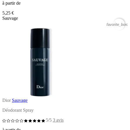
à partir de
5,25 €
Sauvage
favorite_borde
Dior
Sauvage
Déodorant Spray
5/5
3 avis
à partir de