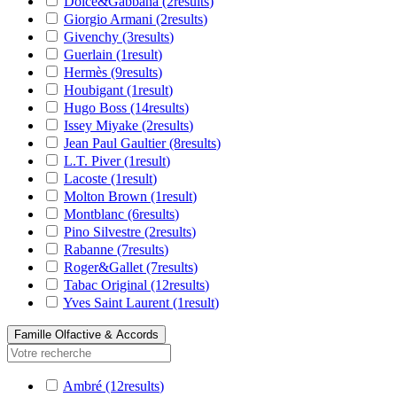
Dolce&Gabbana
(2
results
)
Giorgio Armani
(2
results
)
Givenchy
(3
results
)
Guerlain
(1
result
)
Hermès
(9
results
)
Houbigant
(1
result
)
Hugo Boss
(14
results
)
Issey Miyake
(2
results
)
Jean Paul Gaultier
(8
results
)
L.T. Piver
(1
result
)
Lacoste
(1
result
)
Molton Brown
(1
result
)
Montblanc
(6
results
)
Pino Silvestre
(2
results
)
Rabanne
(7
results
)
Roger&Gallet
(7
results
)
Tabac Original
(12
results
)
Yves Saint Laurent
(1
result
)
Famille Olfactive & Accords
Ambré
(12
results
)