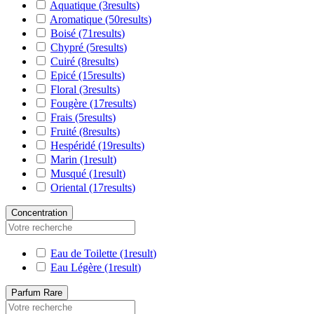
Aquatique
(3
results
)
Aromatique
(50
results
)
Boisé
(71
results
)
Chypré
(5
results
)
Cuiré
(8
results
)
Epicé
(15
results
)
Floral
(3
results
)
Fougère
(17
results
)
Frais
(5
results
)
Fruité
(8
results
)
Hespéridé
(19
results
)
Marin
(1
result
)
Musqué
(1
result
)
Oriental
(17
results
)
Concentration
Eau de Toilette
(1
result
)
Eau Légère
(1
result
)
Parfum Rare