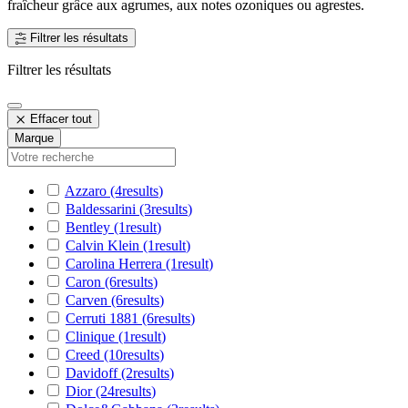
fraîcheur grâce aux agrumes, aux notes ozoniques ou agrestes.
Filtrer les résultats
Filtrer les résultats
Effacer tout
Marque
Azzaro
(4
results
)
Baldessarini
(3
results
)
Bentley
(1
result
)
Calvin Klein
(1
result
)
Carolina Herrera
(1
result
)
Caron
(6
results
)
Carven
(6
results
)
Cerruti 1881
(6
results
)
Clinique
(1
result
)
Creed
(10
results
)
Davidoff
(2
results
)
Dior
(24
results
)