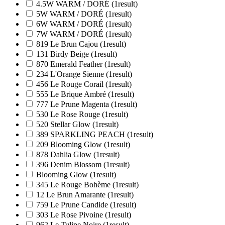
4.5W WARM / DORÉ
(1
result
)
5W WARM / DORÉ
(1
result
)
6W WARM / DORÉ
(1
result
)
7W WARM / DORÉ
(1
result
)
819 Le Brun Cajou
(1
result
)
131 Birdy Beige
(1
result
)
870 Emerald Feather
(1
result
)
234 L'Orange Sienne
(1
result
)
456 Le Rouge Corail
(1
result
)
555 Le Brique Ambré
(1
result
)
777 Le Prune Magenta
(1
result
)
530 Le Rose Rouge
(1
result
)
520 Stellar Glow
(1
result
)
389 SPARKLING PEACH
(1
result
)
209 Blooming Glow
(1
result
)
878 Dahlia Glow
(1
result
)
396 Denim Blossom
(1
result
)
Blooming Glow
(1
result
)
345 Le Rouge Bohème
(1
result
)
12 Le Brun Amarante
(1
result
)
759 Le Prune Candide
(1
result
)
303 Le Rose Pivoine
(1
result
)
962 Le Tulipe Noire
(1
result
)