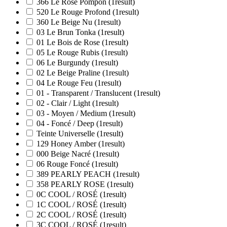
366 Le Rose Pompon
(1
result
)
520 Le Rouge Profond
(1
result
)
360 Le Beige Nu
(1
result
)
03 Le Brun Tonka
(1
result
)
01 Le Bois de Rose
(1
result
)
05 Le Rouge Rubis
(1
result
)
06 Le Burgundy
(1
result
)
02 Le Beige Praline
(1
result
)
04 Le Rouge Feu
(1
result
)
01 - Transparent / Translucent
(1
result
)
02 - Clair / Light
(1
result
)
03 - Moyen / Medium
(1
result
)
04 - Foncé / Deep
(1
result
)
Teinte Universelle
(1
result
)
129 Honey Amber
(1
result
)
000 Beige Nacré
(1
result
)
06 Rouge Foncé
(1
result
)
389 PEARLY PEACH
(1
result
)
358 PEARLY ROSE
(1
result
)
0C COOL / ROSÉ
(1
result
)
1C COOL / ROSÉ
(1
result
)
2C COOL / ROSÉ
(1
result
)
3C COOL / ROSÉ
(1
result
)