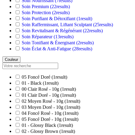
Soin Nourrissant
(7
results
)
Soin Premium
(22
results
)
Soin Protection
(2
results
)
Soin Purifiant & Détoxifiant
(1
result
)
Soin Raffermissant, Liftant Sculptant
(25
results
)
Soin Revitalisant & Régénérant
(22
results
)
Soin Réparateur
(13
results
)
Soin Tonifiant & Énergisant
(2
results
)
Soin Éclat & Anti-Fatigue
(28
results
)
Couleur
05 Foncé Doré
(1
result
)
01 - Black
(1
result
)
00 Clair Rosé - 10g
(1
result
)
01 Clair Doré - 10g
(1
result
)
02 Moyen Rosé - 10g
(1
result
)
03 Moyen Doré - 10g
(1
result
)
04 Foncé Rosé - 10g
(1
result
)
05 Foncé Doré - 10g
(1
result
)
01 - Glossy Black
(1
result
)
02 - Glossy Brown
(1
result
)