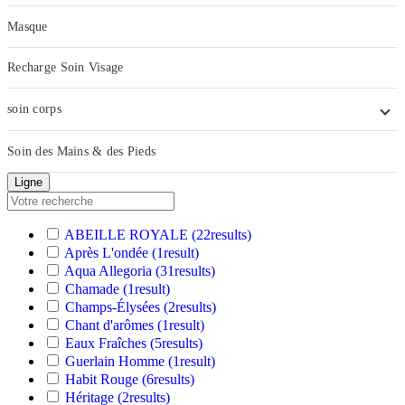
Masque
Recharge Soin Visage
soin corps
Soin des Mains & des Pieds
Ligne
ABEILLE ROYALE
(22
results
)
Après L'ondée
(1
result
)
Aqua Allegoria
(31
results
)
Chamade
(1
result
)
Champs-Élysées
(2
results
)
Chant d'arômes
(1
result
)
Eaux Fraîches
(5
results
)
Guerlain Homme
(1
result
)
Habit Rouge
(6
results
)
Héritage
(2
results
)