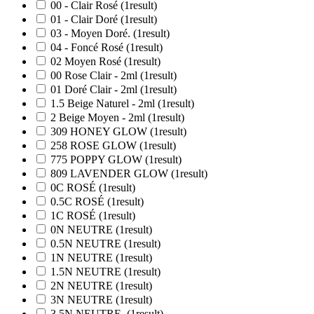
00 - Clair Rosé
(1
result
)
01 - Clair Doré
(1
result
)
03 - Moyen Doré.
(1
result
)
04 - Foncé Rosé
(1
result
)
02 Moyen Rosé
(1
result
)
00 Rose Clair - 2ml
(1
result
)
01 Doré Clair - 2ml
(1
result
)
1.5 Beige Naturel - 2ml
(1
result
)
2 Beige Moyen - 2ml
(1
result
)
309 HONEY GLOW
(1
result
)
258 ROSE GLOW
(1
result
)
775 POPPY GLOW
(1
result
)
809 LAVENDER GLOW
(1
result
)
0C ROSÉ
(1
result
)
0.5C ROSÉ
(1
result
)
1C ROSÉ
(1
result
)
0N NEUTRE
(1
result
)
0.5N NEUTRE
(1
result
)
1N NEUTRE
(1
result
)
1.5N NEUTRE
(1
result
)
2N NEUTRE
(1
result
)
3N NEUTRE
(1
result
)
3.5N NEUTRE.
(1
result
)