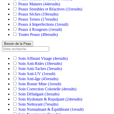
Peaux Matures
(44
results
)
Peaux Sensibles et Réactives
(11
results
)
Peaux Sèches
(19
results
)
Peaux Ternes
(17
results
)
Peaux à Imperfections
(1
result
)
Peaux à Rougeurs
(1
result
)
Toutes Peaux
(49
results
)
Besoin de la Peau
Soin Affinant Visage
(4
results
)
Soin Anti-Rides
(18
results
)
Soin Anti-Taches
(3
results
)
Soin Anti-UV
(1
result
)
Soin Anti-âge
(45
results
)
Soin Bonne Mine
(1
result
)
Soin Correction Colorielle
(4
results
)
Soin Défatigant
(3
results
)
Soin Hydratant & Repulpant
(24
results
)
Soin Nettoyant
(7
results
)
Soin Normalisant & Équilibrant
(1
result
)