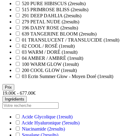
520 PURE HIBISCUS
(2
results
)
515 PRIMROSE BLISS
(2
results
)
291 DEEP DAHLIA
(2
results
)
279 PETAL NUDE
(2
results
)
196 DAISY ROSE
(2
results
)
639 TANGERINE BLOOM
(2
results
)
01 TRANSLUCENT / TRANSLUCIDE
(1
result
)
02 COOL / ROSÉ
(1
result
)
03 WARM / DORÉ
(1
result
)
04 AMBER / AMBRÉ
(1
result
)
100 WARM GLOW
(1
result
)
200 COOL GLOW
(1
result
)
03 Ecrin Summer Glow - Moyen Doré
(1
result
)
Prix
19.00€ - 677.00€
Ingrédients
Acide Glycolique
(1
result
)
Acide Hyaluronique
(5
results
)
Niacinamide
(2
results
)
Squalane
(2
results
)