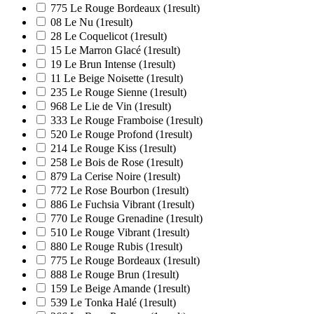
775 Le Rouge Bordeaux
(1
result
)
08 Le Nu
(1
result
)
28 Le Coquelicot
(1
result
)
15 Le Marron Glacé
(1
result
)
19 Le Brun Intense
(1
result
)
11 Le Beige Noisette
(1
result
)
235 Le Rouge Sienne
(1
result
)
968 Le Lie de Vin
(1
result
)
333 Le Rouge Framboise
(1
result
)
520 Le Rouge Profond
(1
result
)
214 Le Rouge Kiss
(1
result
)
258 Le Bois de Rose
(1
result
)
879 La Cerise Noire
(1
result
)
772 Le Rose Bourbon
(1
result
)
886 Le Fuchsia Vibrant
(1
result
)
770 Le Rouge Grenadine
(1
result
)
510 Le Rouge Vibrant
(1
result
)
880 Le Rouge Rubis
(1
result
)
775 Le Rouge Bordeaux
(1
result
)
888 Le Rouge Brun
(1
result
)
159 Le Beige Amande
(1
result
)
539 Le Tonka Halé
(1
result
)