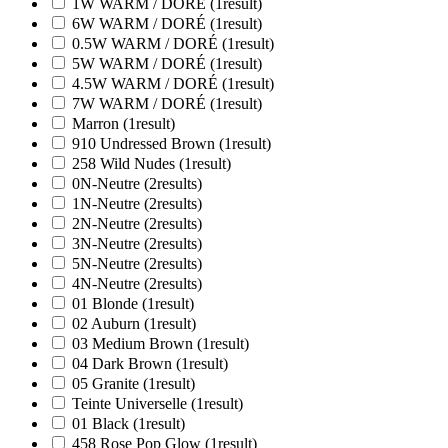
1W WARM / DORÉ
(1
result
)
6W WARM / DORÉ
(1
result
)
0.5W WARM / DORÉ
(1
result
)
5W WARM / DORÉ
(1
result
)
4.5W WARM / DORÉ
(1
result
)
7W WARM / DORÉ
(1
result
)
Marron
(1
result
)
910 Undressed Brown
(1
result
)
258 Wild Nudes
(1
result
)
0N-Neutre
(2
results
)
1N-Neutre
(2
results
)
2N-Neutre
(2
results
)
3N-Neutre
(2
results
)
5N-Neutre
(2
results
)
4N-Neutre
(2
results
)
01 Blonde
(1
result
)
02 Auburn
(1
result
)
03 Medium Brown
(1
result
)
04 Dark Brown
(1
result
)
05 Granite
(1
result
)
Teinte Universelle
(1
result
)
01 Black
(1
result
)
458 Rose Pop Glow
(1
result
)