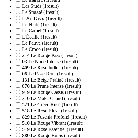
Les Studs
(1
result
)
Le Strassé
(1
result
)
L'Art Déco
(1
result
)
Le Nude
(1
result
)
Le Camel
(1
result
)
L'Écaille
(1
result
)
Le Fauve
(1
result
)
Le Croco
(1
result
)
214 Le Rouge Kiss
(1
result
)
03 Le Nude Intense
(1
result
)
409 Le Rose Indien
(1
result
)
06 Le Rose Brun
(1
result
)
131 Le Beige Praliné
(1
result
)
870 Le Prune Intense
(1
result
)
919 Le Rouge Cassis
(1
result
)
319 Le Moka Chaud
(1
result
)
521 Le Grège Rosé
(1
result
)
518 Le Rose Blush
(1
result
)
829 Le Fuschia Profond
(1
result
)
510 Le Rouge Vibrant
(1
result
)
519 Le Rose Essentiel
(1
result
)
880 Le Rouge Rubis
(1
result
)