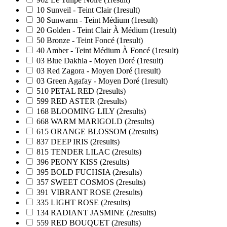
10 Sunveil - Teint Clair
(1
result
)
30 Sunwarm - Teint Médium
(1
result
)
20 Golden - Teint Clair À Médium
(1
result
)
50 Bronze - Teint Foncé
(1
result
)
40 Amber - Teint Médium À Foncé
(1
result
)
03 Blue Dakhla - Moyen Doré
(1
result
)
03 Red Zagora - Moyen Doré
(1
result
)
03 Green Agafay - Moyen Doré
(1
result
)
510 PETAL RED
(2
results
)
599 RED ASTER
(2
results
)
168 BLOOMING LILY
(2
results
)
668 WARM MARIGOLD
(2
results
)
615 ORANGE BLOSSOM
(2
results
)
837 DEEP IRIS
(2
results
)
815 TENDER LILAC
(2
results
)
396 PEONY KISS
(2
results
)
395 BOLD FUCHSIA
(2
results
)
357 SWEET COSMOS
(2
results
)
391 VIBRANT ROSE
(2
results
)
335 LIGHT ROSE
(2
results
)
134 RADIANT JASMINE
(2
results
)
559 RED BOUQUET
(2
results
)