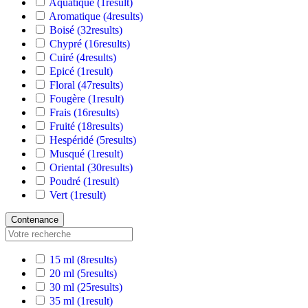
Aquatique
(1
result
)
Aromatique
(4
results
)
Boisé
(32
results
)
Chypré
(16
results
)
Cuiré
(4
results
)
Epicé
(1
result
)
Floral
(47
results
)
Fougère
(1
result
)
Frais
(16
results
)
Fruité
(18
results
)
Hespéridé
(5
results
)
Musqué
(1
result
)
Oriental
(30
results
)
Poudré
(1
result
)
Vert
(1
result
)
Contenance
15 ml
(8
results
)
20 ml
(5
results
)
30 ml
(25
results
)
35 ml
(1
result
)