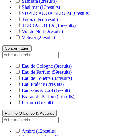
Samsara
(2
results
)
Shalimar
(13
results
)
SUPER AQUA-SERUM
(6
results
)
Terracotta
(1
result
)
TERRACOTTA
(15
results
)
Vol de Nuit
(2
results
)
Vétiver
(2
results
)
Concentration
Eau de Cologne
(3
results
)
Eau de Parfum
(59
results
)
Eau de Toilette
(37
results
)
Eau Fraîche
(2
results
)
Eau sans Alcool
(1
result
)
Extrait de Parfum
(5
results
)
Parfum
(1
result
)
Famille Olfactive & Accords
Ambré
(12
results
)