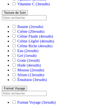
Vitamine C
(3
results
)
Texture de Soin
Baume
(2
results
)
Crème
(20
results
)
Crème Fluide
(4
results
)
Crème Légère
(4
results
)
Crème Riche
(4
results
)
Eau
(2
results
)
Gel
(1
result
)
Grain
(1
result
)
Huile
(4
results
)
Mousse
(2
results
)
Sérum
(13
results
)
Émulsion
(3
results
)
Format Voyage
Format Voyage
(3
results
)