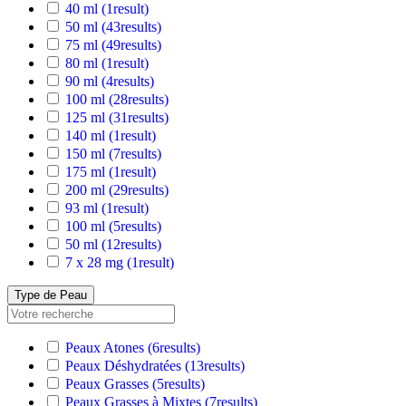
40 ml
(1
result
)
50 ml
(43
results
)
75 ml
(49
results
)
80 ml
(1
result
)
90 ml
(4
results
)
100 ml
(28
results
)
125 ml
(31
results
)
140 ml
(1
result
)
150 ml
(7
results
)
175 ml
(1
result
)
200 ml
(29
results
)
93 ml
(1
result
)
100 ml
(5
results
)
50 ml
(12
results
)
7 x 28 mg
(1
result
)
Type de Peau
Peaux Atones
(6
results
)
Peaux Déshydratées
(13
results
)
Peaux Grasses
(5
results
)
Peaux Grasses à Mixtes
(7
results
)