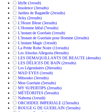
Idylle
(1
result
)
Insolence
(3
results
)
Jardins de Bagatelle
(2
results
)
Jicky
(2
results
)
L'Heure Bleue
(3
results
)
L'Homme Idéal
(7
results
)
L'instant de Guerlain
(1
result
)
L'Instant de Guerlain pour Homme
(2
results
)
L'instant Magic
(1
result
)
La Petite Robe Noire
(11
results
)
Les Absolus Allegoria
(9
results
)
LES DEMAQUILLANTS DE BEAUTE
(4
results
)
LES DÉLICES DE BAIN
(2
results
)
Les Légendaires
(26
results
)
MAD EYES
(1
result
)
Mitsouko
(3
results
)
Mon Guerlain
(5
results
)
MY SUPERTIPS
(2
results
)
MÉTÉORITES
(5
results
)
Nahema
(1
result
)
ORCHIDEE IMPERIALE
(23
results
)
ROUGE G DE GUERLAIN
(5
results
)