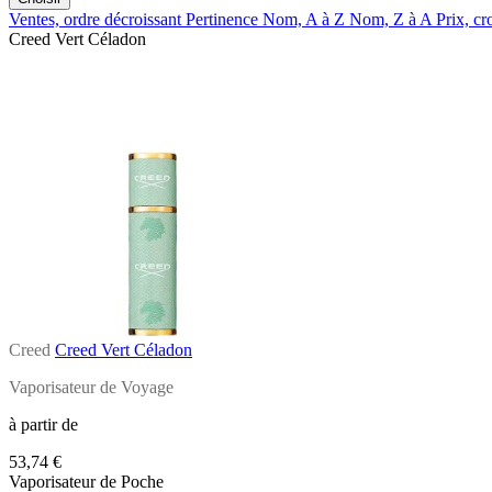
Ventes, ordre décroissant
Pertinence
Nom, A à Z
Nom, Z à A
Prix, cr
Creed Vert Céladon
Creed
Creed Vert Céladon
Vaporisateur de Voyage
à partir de
53,74 €
Vaporisateur de Poche