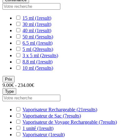
15 ml
(1
result
)
30 ml
(1
result
)
40 ml
(1
result
)
50 ml
(5
results
)
6.5 ml
(1
result
)
5 ml
(20
results
)
3 x 5 ml
(2
results
)
8.8 ml
(1
result
)
10 ml
(5
results
)
Prix
9.00€ - 234.00€
Type
Vaporisateur Rechargeable
(21
results
)
Vaporisateur de Sac
(7
results
)
Vaporisateur de Voyage Rechargeable
(7
results
)
1 unité
(1
result
)
Vaporisateur
(1
result
)