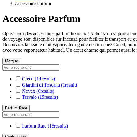
Accessoire Parfum
Accessoire Parfum
Optez pour des accessoires parfum luxueux ! Achetez un vaporisateur 
de voyage sont disponibles sur Incenza pour faciliter le transport au 
Découvrez la beauté d'un vaporisateur gainé de cuir chez Creed, pour 
avec votre vaporisateur habituel. Un atout charme qui permet aussi le 
Marque
Creed
(14
results
)
Giardini di Toscana
(1
result
)
Novex
(6
results
)
Travalo
(15
results
)
Parfum Rare
Parfum Rare
(15
results
)
Contenance