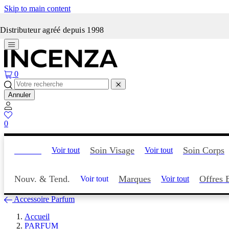
Skip to main content
Incenza fait peau neuve
Distributeur agréé depuis 1998
0
Annuler
0
Parfum
Soin Visage
Soin Corps
Voir tout
Voir tout
Nouv. & Tend.
Marques
Offres 
Voir tout
Voir tout
Accessoire Parfum
Accueil
PARFUM