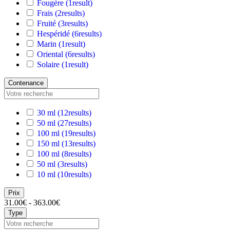
Fougère
(1
result
)
Frais
(2
results
)
Fruité
(3
results
)
Hespéridé
(6
results
)
Marin
(1
result
)
Oriental
(6
results
)
Solaire
(1
result
)
Contenance
30 ml
(12
results
)
50 ml
(27
results
)
100 ml
(19
results
)
150 ml
(13
results
)
100 ml
(8
results
)
50 ml
(3
results
)
10 ml
(10
results
)
Prix
31.00€ - 363.00€
Type