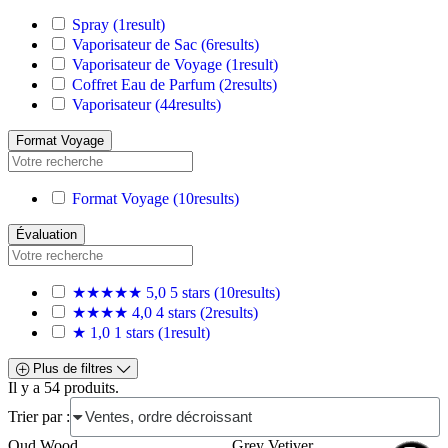
Spray
(1
result
)
Vaporisateur de Sac
(6
results
)
Vaporisateur de Voyage
(1
result
)
Coffret Eau de Parfum
(2
results
)
Vaporisateur
(44
results
)
Format Voyage
Format Voyage
(10
results
)
Évaluation
★★★★★
5,0
5 stars
(10
results
)
★★★★
4,0
4 stars
(2
results
)
★
1,0
1 stars
(1
result
)
Plus de filtres
Il y a 54 produits.
Trier par :
Oud Wood
Grey Vetiver