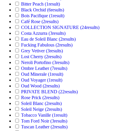
Bitter Peach
(1
result
)
Black Orchid
(6
results
)
Bois Pacifique
(1
result
)
Café Rose
(2
results
)
COLLECTION SIGNATURE
(24
results
)
Costa Azzurra
(3
results
)
Eau de Soleil Blanc
(2
results
)
Fucking Fabulous
(2
results
)
Grey Vetiver
(3
results
)
Lost Cherry
(2
results
)
Neroli Portofino
(3
results
)
Ombre Leather
(7
results
)
Oud Minerale
(1
result
)
Oud Voyager
(1
result
)
Oud Wood
(2
results
)
PRIVATE BLEND
(22
results
)
Rose Prick
(2
results
)
Soleil Blanc
(2
results
)
Soleil Neige
(2
results
)
Tobacco Vanille
(1
result
)
Tom Ford Noir
(3
results
)
Tuscan Leather
(2
results
)