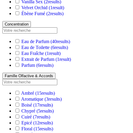
Vanilla Sex
(2
results
)
Velvet Orchid
(1
result
)
Ébène Fumé
(2
results
)
Concentration
Eau de Parfum
(40
results
)
Eau de Toilette
(6
results
)
Eau Fraîche
(1
result
)
Extrait de Parfum
(1
result
)
Parfum
(6
results
)
Famille Olfactive & Accords
Ambré
(15
results
)
Aromatique
(3
results
)
Boisé
(17
results
)
Chypré
(5
results
)
Cuiré
(7
results
)
Epicé
(12
results
)
Floral
(15
results
)