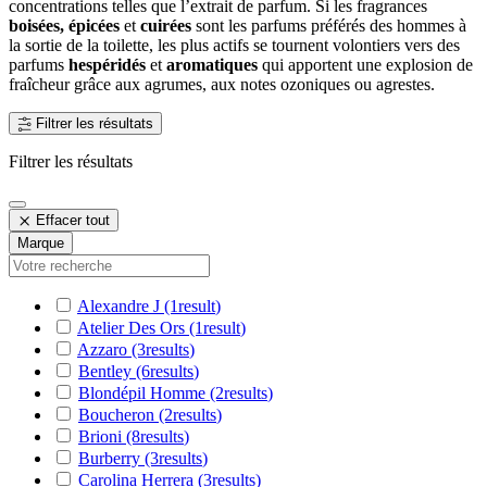
concentrations telles que l’extrait de parfum. Si les fragrances
boisées,
épicées
et
cuirées
sont les parfums préférés des hommes à
la sortie de la toilette, les plus actifs se tournent volontiers vers des
parfums
hespéridés
et
aromatiques
qui apportent une explosion de
fraîcheur grâce aux agrumes, aux notes ozoniques ou agrestes.
Filtrer les résultats
Filtrer les résultats
Effacer tout
Marque
Alexandre J
(1
result
)
Atelier Des Ors
(1
result
)
Azzaro
(3
results
)
Bentley
(6
results
)
Blondépil Homme
(2
results
)
Boucheron
(2
results
)
Brioni
(8
results
)
Burberry
(3
results
)
Carolina Herrera
(3
results
)