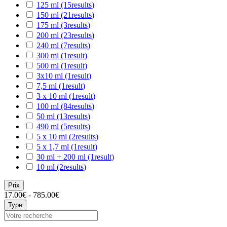
125 ml
(15
results
)
150 ml
(21
results
)
175 ml
(3
results
)
200 ml
(23
results
)
240 ml
(7
results
)
300 ml
(1
result
)
500 ml
(1
result
)
3x10 ml
(1
result
)
7,5 ml
(1
result
)
3 x 10 ml
(1
result
)
100 ml
(84
results
)
50 ml
(13
results
)
490 ml
(5
results
)
5 x 10 ml
(2
results
)
5 x 1,7 ml
(1
result
)
30 ml + 200 ml
(1
result
)
10 ml
(2
results
)
Prix
17.00€ - 785.00€
Type