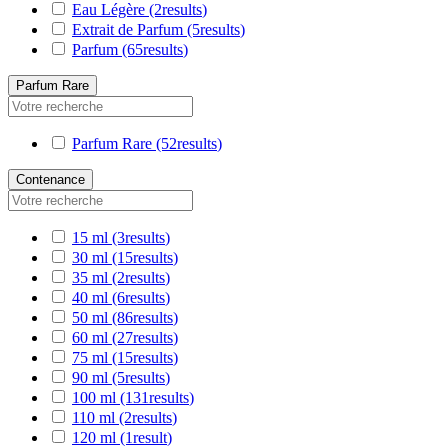
Eau Légère
(2
results
)
Extrait de Parfum
(5
results
)
Parfum
(65
results
)
Parfum Rare
Parfum Rare
(52
results
)
Contenance
15 ml
(3
results
)
30 ml
(15
results
)
35 ml
(2
results
)
40 ml
(6
results
)
50 ml
(86
results
)
60 ml
(27
results
)
75 ml
(15
results
)
90 ml
(5
results
)
100 ml
(131
results
)
110 ml
(2
results
)
120 ml
(1
result
)