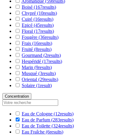
Aromatique
(59
results
)
Boisé
(167
results
)
Chypré
(10
results
)
Cuiré
(16
results
)
Epicé
(45
results
)
Floral
(17
results
)
Fougère
(36
results
)
Frais
(16
results
)
Fruité
(8
results
)
Gourmand
(2
results
)
Hespéridé
(17
results
)
Marin
(9
results
)
Musqué
(3
results
)
Oriental
(29
results
)
Solaire
(1
result
)
Concentration
Eau de Cologne
(12
results
)
Eau de Parfum
(283
results
)
Eau de Toilette
(324
results
)
Eau Fraîche
(6
results
)