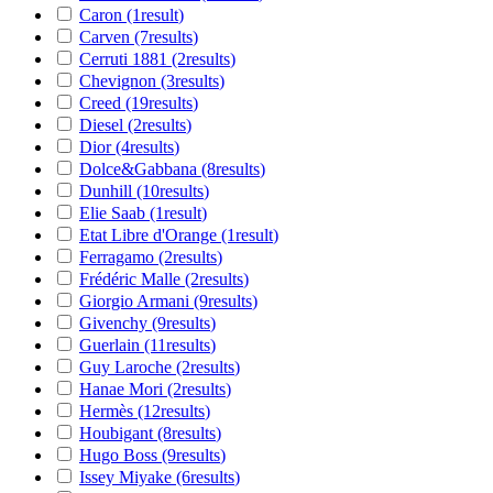
Caron
(1
result
)
Carven
(7
results
)
Cerruti 1881
(2
results
)
Chevignon
(3
results
)
Creed
(19
results
)
Diesel
(2
results
)
Dior
(4
results
)
Dolce&Gabbana
(8
results
)
Dunhill
(10
results
)
Elie Saab
(1
result
)
Etat Libre d'Orange
(1
result
)
Ferragamo
(2
results
)
Frédéric Malle
(2
results
)
Giorgio Armani
(9
results
)
Givenchy
(9
results
)
Guerlain
(11
results
)
Guy Laroche
(2
results
)
Hanae Mori
(2
results
)
Hermès
(12
results
)
Houbigant
(8
results
)
Hugo Boss
(9
results
)
Issey Miyake
(6
results
)