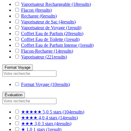
Vaporisateur Rechargeable
(18
results
)
Flacon
(8
results
)
Recharge
(6
results
)
Vaporisateur de Sac
(4
results
)
Vaporisateur de Voyage
(1
result
)
Coffret Eau de Parfum
(20
results
)
Coffret Eau de Toilette
(1
result
)
Coffret Eau de Parfum Intense
(1
result
)
Flacon-Recharge
(14
results
)
Vaporisateur
(221
results
)
Format Voyage
Format Voyage
(10
results
)
Évaluation
★★★★★
5,0
5 stars
(104
results
)
★★★★
4,0
4 stars
(14
results
)
★★★
3,0
3 stars
(4
results
)
★
1,0
1 stars
(1
result
)