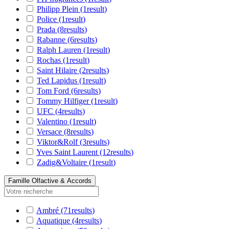
Philipp Plein
(1
result
)
Police
(1
result
)
Prada
(8
results
)
Rabanne
(6
results
)
Ralph Lauren
(1
result
)
Rochas
(1
result
)
Saint Hilaire
(2
results
)
Ted Lapidus
(1
result
)
Tom Ford
(6
results
)
Tommy Hilfiger
(1
result
)
UFC
(4
results
)
Valentino
(1
result
)
Versace
(8
results
)
Viktor&Rolf
(3
results
)
Yves Saint Laurent
(12
results
)
Zadig&Voltaire
(1
result
)
Famille Olfactive & Accords
Ambré
(71
results
)
Aquatique
(4
results
)