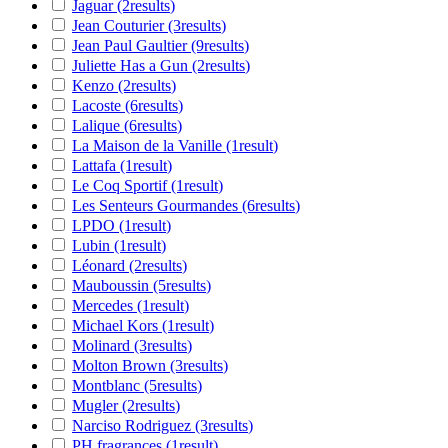
Jaguar
(2
results
)
Jean Couturier
(3
results
)
Jean Paul Gaultier
(9
results
)
Juliette Has a Gun
(2
results
)
Kenzo
(2
results
)
Lacoste
(6
results
)
Lalique
(6
results
)
La Maison de la Vanille
(1
result
)
Lattafa
(1
result
)
Le Coq Sportif
(1
result
)
Les Senteurs Gourmandes
(6
results
)
LPDO
(1
result
)
Lubin
(1
result
)
Léonard
(2
results
)
Mauboussin
(5
results
)
Mercedes
(1
result
)
Michael Kors
(1
result
)
Molinard
(3
results
)
Molton Brown
(3
results
)
Montblanc
(5
results
)
Mugler
(2
results
)
Narciso Rodriguez
(3
results
)
PH fragrances
(1
result
)