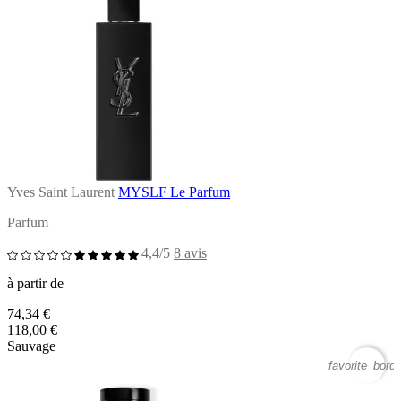
Yves Saint Laurent
MYSLF Le Parfum
Parfum
4,4/5
8 avis
à partir de
74,34 €
118,00 €
Sauvage
favorite_borde