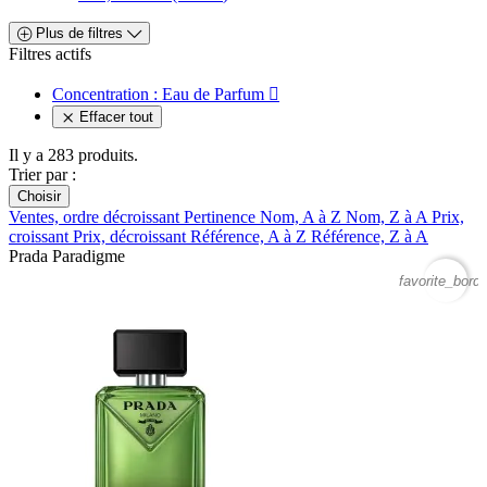
Plus de filtres
Filtres actifs
Concentration : Eau de Parfum

Effacer tout
Il y a 283 produits.
Trier par :
Choisir
Ventes, ordre décroissant
Pertinence
Nom, A à Z
Nom, Z à A
Prix,
croissant
Prix, décroissant
Référence, A à Z
Référence, Z à A
Prada Paradigme
favorite_borde