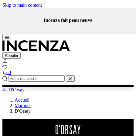
Skip to main content
Incenza fait peau neuve
Annuler
0
D'Orsay
Accueil
Marques
D'Orsay
D'Orsay