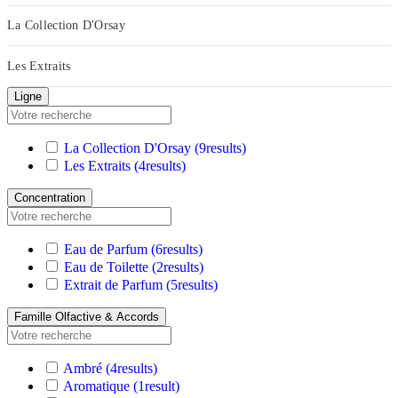
La Collection D'Orsay
Les Extraits
Ligne
La Collection D'Orsay
(9
results
)
Les Extraits
(4
results
)
Concentration
Eau de Parfum
(6
results
)
Eau de Toilette
(2
results
)
Extrait de Parfum
(5
results
)
Famille Olfactive & Accords
Ambré
(4
results
)
Aromatique
(1
result
)