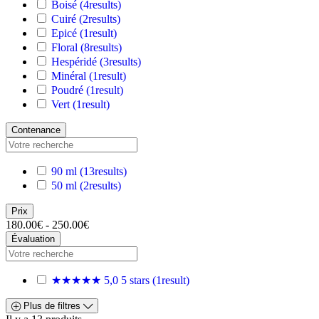
Boisé
(4
results
)
Cuiré
(2
results
)
Epicé
(1
result
)
Floral
(8
results
)
Hespéridé
(3
results
)
Minéral
(1
result
)
Poudré
(1
result
)
Vert
(1
result
)
Contenance
90 ml
(13
results
)
50 ml
(2
results
)
Prix
180.00€ - 250.00€
Évaluation
★★★★★
5,0
5 stars
(1
result
)
Plus de filtres