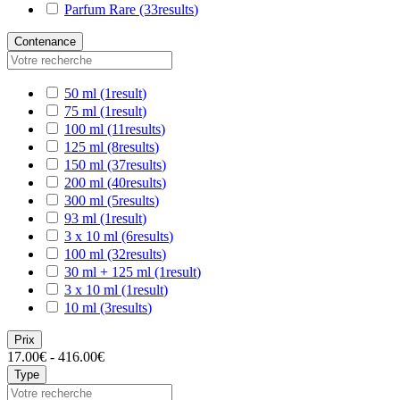
Parfum Rare
(33
results
)
Contenance
50 ml
(1
result
)
75 ml
(1
result
)
100 ml
(11
results
)
125 ml
(8
results
)
150 ml
(37
results
)
200 ml
(40
results
)
300 ml
(5
results
)
93 ml
(1
result
)
3 x 10 ml
(6
results
)
100 ml
(32
results
)
30 ml + 125 ml
(1
result
)
3 x 10 ml
(1
result
)
10 ml
(3
results
)
Prix
17.00€ - 416.00€
Type