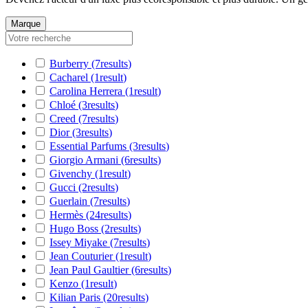
Marque
Burberry
(7
results
)
Cacharel
(1
result
)
Carolina Herrera
(1
result
)
Chloé
(3
results
)
Creed
(7
results
)
Dior
(3
results
)
Essential Parfums
(3
results
)
Giorgio Armani
(6
results
)
Givenchy
(1
result
)
Gucci
(2
results
)
Guerlain
(7
results
)
Hermès
(24
results
)
Hugo Boss
(2
results
)
Issey Miyake
(7
results
)
Jean Couturier
(1
result
)
Jean Paul Gaultier
(6
results
)
Kenzo
(1
result
)
Kilian Paris
(20
results
)