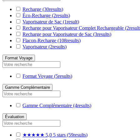
Recharge
(30
results
)
Éco-Recharge
(2
results
)
Vaporisateur de Sac
(1
result
)
Recharge pour Vaporisateur Complet Rechargeable
(2
result
Recharge pour Vaporisateur de Sac
(3
results
)
Flacon-Recharge
(108
results
)
Vaporisateur
(2
results
)
Format Voyage
Format Voyage
(5
results
)
Gamme Complémentaire
Gamme Complémentaire
(4
results
)
Évaluation
★★★★★
5,0
5 stars
(59
results
)