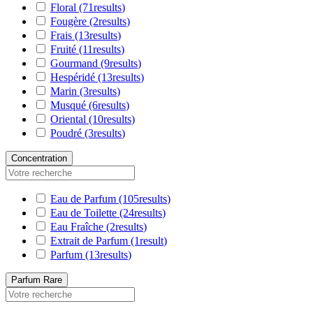
Floral
(71
results
)
Fougère
(2
results
)
Frais
(13
results
)
Fruité
(11
results
)
Gourmand
(9
results
)
Hespéridé
(13
results
)
Marin
(3
results
)
Musqué
(6
results
)
Oriental
(10
results
)
Poudré
(3
results
)
Concentration
Eau de Parfum
(105
results
)
Eau de Toilette
(24
results
)
Eau Fraîche
(2
results
)
Extrait de Parfum
(1
result
)
Parfum
(13
results
)
Parfum Rare