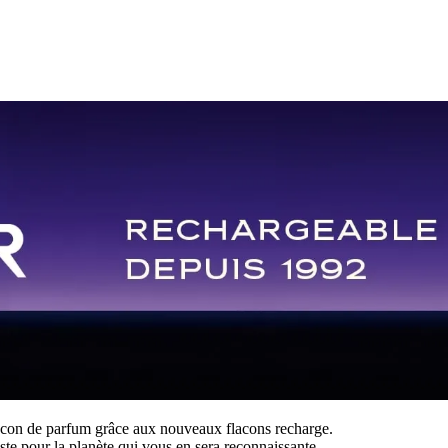
acon de parfum grâce aux nouveaux flacons recharge.
te pour la planète qui vous en sera reconnaissante.