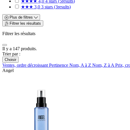
★★★★
4,0
4 stars
(5
results
)
★★★
3,0
3 stars
(3
results
)
Plus de filtres
Filtrer les résultats
Filtrer les résultats
Il y a 147 produits.
Trier par :
Choisir
Ventes, ordre décroissant
Pertinence
Nom, A à Z
Nom, Z à A
Prix, cr
Angel