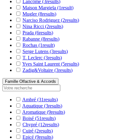
Lancôme
(3
results
)
Maison Margiela
(1
result
)
Mugler
(8
results
)
Narciso Rodriguez
(2
results
)
Nina Ricci
(2
results
)
Prada
(6
results
)
Rabanne
(8
results
)
Rochas
(1
result
)
Serge Lutens
(3
results
)
T. Leclerc
(3
results
)
Yves Saint Laurent
(5
results
)
Zadig&Voltaire
(3
results
)
Famille Olfactive & Accords
Ambré
(31
results
)
Aquatique
(3
results
)
Aromatique
(9
results
)
Boisé
(51
results
)
Chypré
(12
results
)
Cuiré
(2
results
)
Epicé
(9
results
)