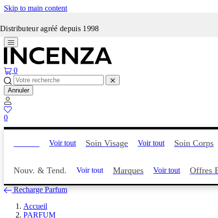
Skip to main content
Incenza fait peau neuve
Distributeur agréé depuis 1998
0
Annuler
0
Parfum
Soin Visage
Soin Corps
Voir tout
Voir tout
Nouv. & Tend.
Marques
Offres 
Voir tout
Voir tout
Recharge Parfum
Accueil
PARFUM