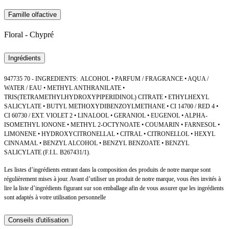
Famille olfactive
Floral - Chypré
Ingrédients
947735 70 - INGREDIENTS: ALCOHOL • PARFUM / FRAGRANCE • AQUA /
WATER / EAU • METHYL ANTHRANILATE •
TRIS(TETRAMETHYLHYDROXYPIPERIDINOL) CITRATE • ETHYLHEXYL
SALICYLATE • BUTYL METHOXYDIBENZOYLMETHANE • CI 14700 / RED 4 •
CI 60730 / EXT. VIOLET 2 • LINALOOL • GERANIOL • EUGENOL • ALPHA-
ISOMETHYL IONONE • METHYL 2-OCTYNOATE • COUMARIN • FARNESOL •
LIMONENE • HYDROXYCITRONELLAL • CITRAL • CITRONELLOL • HEXYL
CINNAMAL • BENZYL ALCOHOL • BENZYL BENZOATE • BENZYL
SALICYLATE (F.I.L. B267431/1).
Les listes d’ingrédients entrant dans la composition des produits de notre marque sont
régulièrement mises à jour. Avant d’utiliser un produit de notre marque, vous êtes invités à
lire la liste d’ingrédients figurant sur son emballage afin de vous assurer que les ingrédients
sont adaptés à votre utilisation personnelle
Conseils d'utilisation