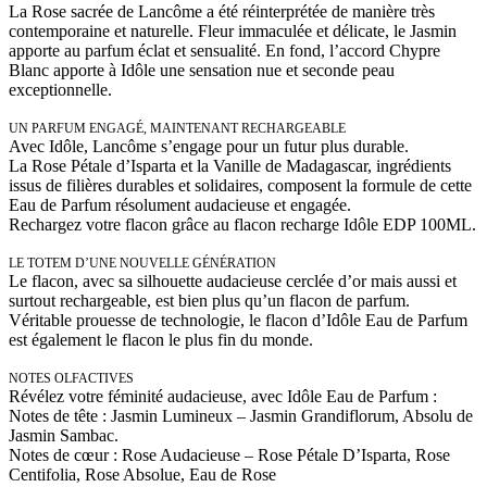
La Rose sacrée de Lancôme a été réinterprétée de manière très
contemporaine et naturelle. Fleur immaculée et délicate, le Jasmin
apporte au parfum éclat et sensualité. En fond, l’accord Chypre
Blanc apporte à Idôle une sensation nue et seconde peau
exceptionnelle.
UN PARFUM ENGAGÉ, MAINTENANT RECHARGEABLE
Avec Idôle, Lancôme s’engage pour un futur plus durable.
La Rose Pétale d’Isparta et la Vanille de Madagascar, ingrédients
issus de filières durables et solidaires, composent la formule de cette
Eau de Parfum résolument audacieuse et engagée.
Rechargez votre flacon grâce au flacon recharge Idôle EDP 100ML.
LE TOTEM D’UNE NOUVELLE GÉNÉRATION
Le flacon, avec sa silhouette audacieuse cerclée d’or mais aussi et
surtout rechargeable, est bien plus qu’un flacon de parfum.
Véritable prouesse de technologie, le flacon d’Idôle Eau de Parfum
est également le flacon le plus fin du monde.
NOTES OLFACTIVES
Révélez votre féminité audacieuse, avec Idôle Eau de Parfum :
Notes de tête : Jasmin Lumineux – Jasmin Grandiflorum, Absolu de
Jasmin Sambac.
Notes de cœur : Rose Audacieuse – Rose Pétale D’Isparta, Rose
Centifolia, Rose Absolue, Eau de Rose