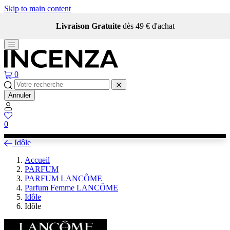
Skip to main content
Livraison Gratuite
dès 49 € d'achat
0
Annuler
0
Idôle
Accueil
PARFUM
PARFUM LANCÔME
Parfum Femme LANCÔME
Idôle
Idôle