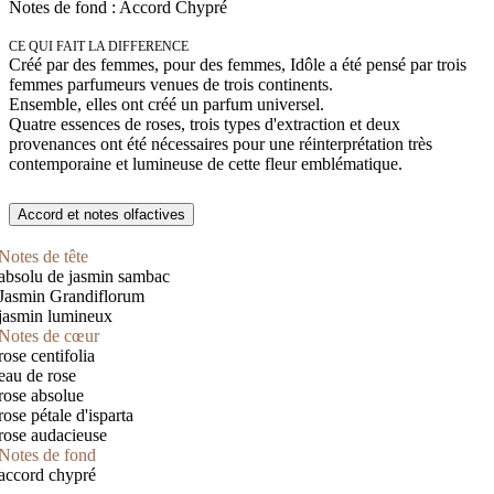
Notes de fond : Accord Chypré
CE QUI FAIT LA DIFFERENCE
Créé par des femmes, pour des femmes, Idôle a été pensé par trois
femmes parfumeurs venues de trois continents.
Ensemble, elles ont créé un parfum universel.
Quatre essences de roses, trois types d'extraction et deux
provenances ont été nécessaires pour une réinterprétation très
contemporaine et lumineuse de cette fleur emblématique.
Accord et notes olfactives
Notes de tête
absolu de jasmin sambac
Jasmin Grandiflorum
jasmin lumineux
Notes de cœur
rose centifolia
eau de rose
rose absolue
rose pétale d'isparta
rose audacieuse
Notes de fond
accord chypré