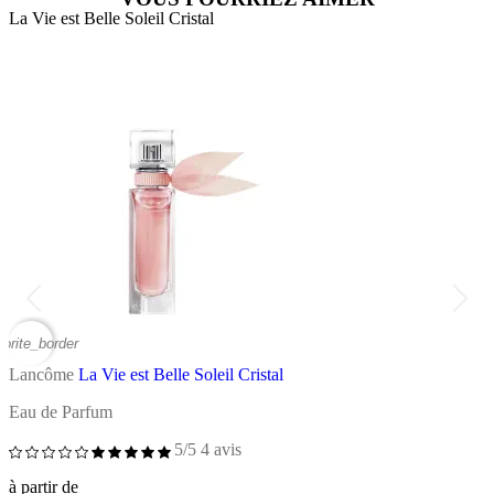
La Vie est Belle Soleil Cristal
A
vorite_border
favor
Lancôme
La Vie est Belle Soleil Cristal
Eau de Parfum
S
5/5
4 avis
à
à partir de
1