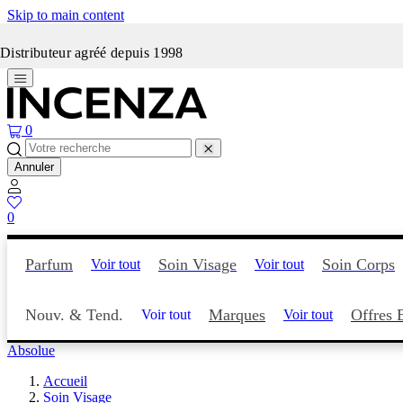
Skip to main content
Incenza fait peau neuve
Distributeur agréé depuis 1998
0
Annuler
0
Parfum
Soin Visage
Soin Corps
Voir tout
Voir tout
Nouv. & Tend.
Marques
Offres 
Voir tout
Voir tout
Absolue
Accueil
Soin Visage