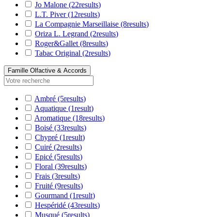
Jo Malone
(22
results
)
L.T. Piver
(12
results
)
La Compagnie Marseillaise
(8
results
)
Oriza L. Legrand
(2
results
)
Roger&Gallet
(8
results
)
Tabac Original
(2
results
)
Famille Olfactive & Accords
Ambré
(5
results
)
Aquatique
(1
result
)
Aromatique
(18
results
)
Boisé
(33
results
)
Chypré
(1
result
)
Cuiré
(2
results
)
Epicé
(5
results
)
Floral
(39
results
)
Frais
(3
results
)
Fruité
(9
results
)
Gourmand
(1
result
)
Hespéridé
(43
results
)
Musqué
(5
results
)