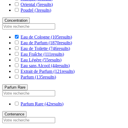
Oriental
(5
results
)
Poudré
(3
results
)
Concentration
Eau de Cologne
(105
results
)
Eau de Parfum
(1870
results
)
Eau de Toilette
(746
results
)
Eau Fraîche
(111
results
)
Eau Légère
(55
results
)
Eau sans Alcool
(44
results
)
Extrait de Parfum
(121
results
)
Parfum
(135
results
)
Parfum Rare
Parfum Rare
(42
results
)
Contenance