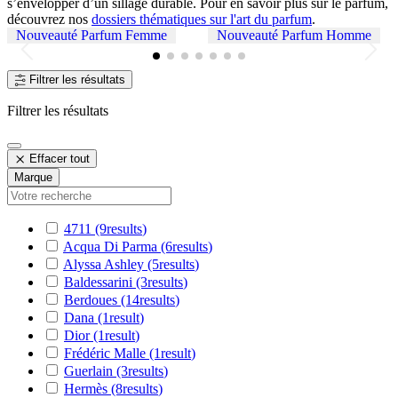
s’envelopper d’un sillage durable. Pour en savoir plus sur le parfum,
découvrez nos
dossiers thématiques sur l'art du parfum
.
Nouveauté Parfum Femme
Nouveauté Parfum Homme
Filtrer les résultats
Filtrer les résultats
Effacer tout
Marque
4711
(9
results
)
Acqua Di Parma
(6
results
)
Alyssa Ashley
(5
results
)
Baldessarini
(3
results
)
Berdoues
(14
results
)
Dana
(1
result
)
Dior
(1
result
)
Frédéric Malle
(1
result
)
Guerlain
(3
results
)
Hermès
(8
results
)