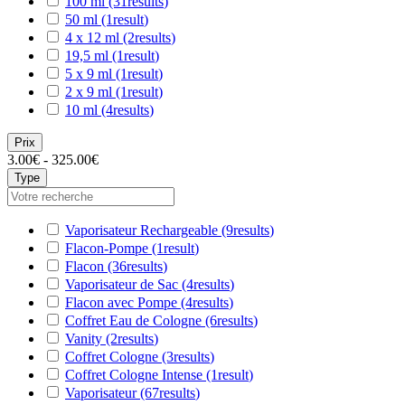
100 ml
(31
results
)
50 ml
(1
result
)
4 x 12 ml
(2
results
)
19,5 ml
(1
result
)
5 x 9 ml
(1
result
)
2 x 9 ml
(1
result
)
10 ml
(4
results
)
Prix
3.00€ - 325.00€
Type
Vaporisateur Rechargeable
(9
results
)
Flacon-Pompe
(1
result
)
Flacon
(36
results
)
Vaporisateur de Sac
(4
results
)
Flacon avec Pompe
(4
results
)
Coffret Eau de Cologne
(6
results
)
Vanity
(2
results
)
Coffret Cologne
(3
results
)
Coffret Cologne Intense
(1
result
)
Vaporisateur
(67
results
)