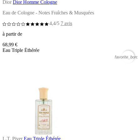
Dior
Dior Homme Cologne
Eau de Cologne - Notes Fraîches & Musquées
4,4/5
7 avis
à partir de
68,99 €
Eau Triple Éthérée
favorite_borde
L.T. Piver
Eau Triple Éthérée