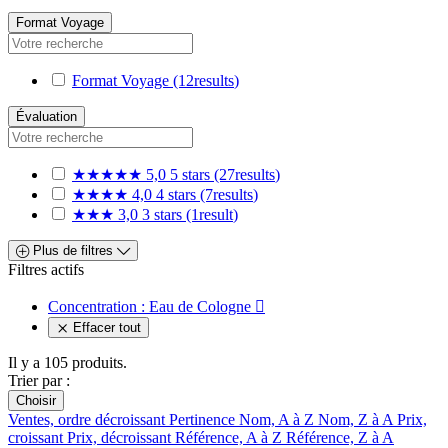
Format Voyage
Format Voyage
(12
results
)
Évaluation
★★★★★
5,0
5 stars
(27
results
)
★★★★
4,0
4 stars
(7
results
)
★★★
3,0
3 stars
(1
result
)
Plus de filtres
Filtres actifs
Concentration : Eau de Cologne

Effacer tout
Il y a 105 produits.
Trier par :
Choisir
Ventes, ordre décroissant
Pertinence
Nom, A à Z
Nom, Z à A
Prix,
croissant
Prix, décroissant
Référence, A à Z
Référence, Z à A