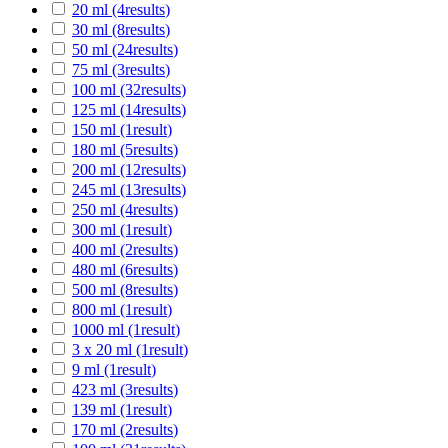
20 ml
(4
results
)
30 ml
(8
results
)
50 ml
(24
results
)
75 ml
(3
results
)
100 ml
(32
results
)
125 ml
(14
results
)
150 ml
(1
result
)
180 ml
(5
results
)
200 ml
(12
results
)
245 ml
(13
results
)
250 ml
(4
results
)
300 ml
(1
result
)
400 ml
(2
results
)
480 ml
(6
results
)
500 ml
(8
results
)
800 ml
(1
result
)
1000 ml
(1
result
)
3 x 20 ml
(1
result
)
9 ml
(1
result
)
423 ml
(3
results
)
139 ml
(1
result
)
170 ml
(2
results
)