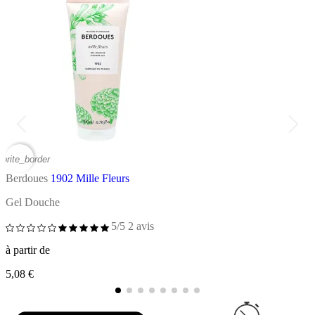
vorite_border
favor
Berdoues
1902 Mille Fleurs
B
Gel Douche
E
5/5
2 avis
à partir de
à
5,08 €
2