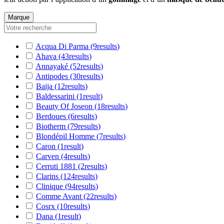
Marque
Acqua Di Parma
(9
results
)
Ahava
(43
results
)
Annayaké
(52
results
)
Antipodes
(30
results
)
Baija
(12
results
)
Baldessarini
(1
result
)
Beauty Of Joseon
(18
results
)
Berdoues
(6
results
)
Biotherm
(79
results
)
Blondépil Homme
(7
results
)
Caron
(1
result
)
Carven
(4
results
)
Cerruti 1881
(2
results
)
Clarins
(124
results
)
Clinique
(94
results
)
Comme Avant
(22
results
)
Cosrx
(10
results
)
Dana
(1
result
)