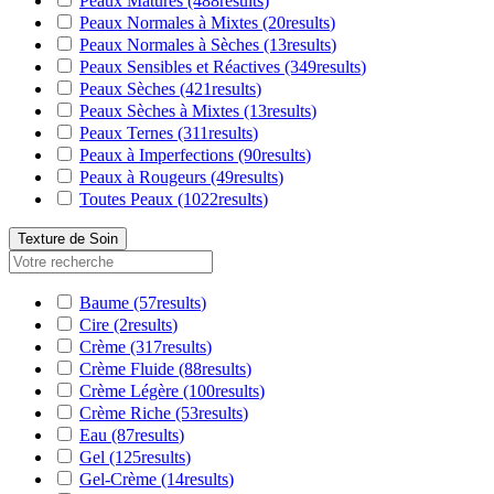
Peaux Matures
(488
results
)
Peaux Normales à Mixtes
(20
results
)
Peaux Normales à Sèches
(13
results
)
Peaux Sensibles et Réactives
(349
results
)
Peaux Sèches
(421
results
)
Peaux Sèches à Mixtes
(13
results
)
Peaux Ternes
(311
results
)
Peaux à Imperfections
(90
results
)
Peaux à Rougeurs
(49
results
)
Toutes Peaux
(1022
results
)
Texture de Soin
Baume
(57
results
)
Cire
(2
results
)
Crème
(317
results
)
Crème Fluide
(88
results
)
Crème Légère
(100
results
)
Crème Riche
(53
results
)
Eau
(87
results
)
Gel
(125
results
)
Gel-Crème
(14
results
)