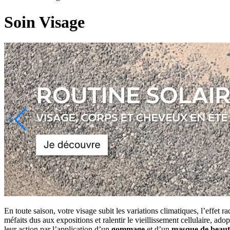
Soin Visage
En toute saison, votre visage subit les variations climatiques, l’effet 
méfaits dus aux expositions et ralentir le vieillissement cellulaire, a
leur action par l’application d’un
gommage
et d’un
masque de beaut