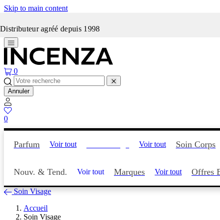
Skip to main content
Incenza fait peau neuve
Distributeur agréé depuis 1998
0
Annuler
0
Parfum
Soin Visage
Soin Corps
Voir tout
Voir tout
Nouv. & Tend.
Marques
Offres 
Voir tout
Voir tout
Soin Visage
Accueil
Soin Visage