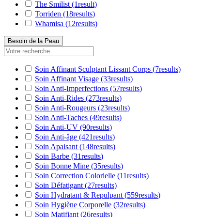
The Smilist
(1
result
)
Torriden
(18
results
)
Whamisa
(12
results
)
Besoin de la Peau
Soin Affinant Sculptant Lissant Corps
(7
results
)
Soin Affinant Visage
(33
results
)
Soin Anti-Imperfections
(57
results
)
Soin Anti-Rides
(273
results
)
Soin Anti-Rougeurs
(23
results
)
Soin Anti-Taches
(49
results
)
Soin Anti-UV
(90
results
)
Soin Anti-âge
(421
results
)
Soin Apaisant
(148
results
)
Soin Barbe
(31
results
)
Soin Bonne Mine
(35
results
)
Soin Correction Colorielle
(11
results
)
Soin Défatigant
(27
results
)
Soin Hydratant & Repulpant
(559
results
)
Soin Hygiène Corporelle
(32
results
)
Soin Matifiant
(26
results
)