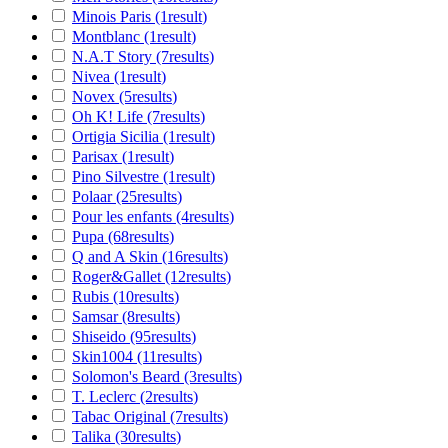
Minois Paris
(1
result
)
Montblanc
(1
result
)
N.A.T Story
(7
results
)
Nivea
(1
result
)
Novex
(5
results
)
Oh K! Life
(7
results
)
Ortigia Sicilia
(1
result
)
Parisax
(1
result
)
Pino Silvestre
(1
result
)
Polaar
(25
results
)
Pour les enfants
(4
results
)
Pupa
(68
results
)
Q and A Skin
(16
results
)
Roger&Gallet
(12
results
)
Rubis
(10
results
)
Samsar
(8
results
)
Shiseido
(95
results
)
Skin1004
(11
results
)
Solomon's Beard
(3
results
)
T. Leclerc
(2
results
)
Tabac Original
(7
results
)
Talika
(30
results
)