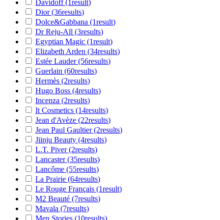
Davidoff
(1
result
)
Dior
(36
results
)
Dolce&Gabbana
(1
result
)
Dr Reju-All
(3
results
)
Egyptian Magic
(1
result
)
Elizabeth Arden
(34
results
)
Estée Lauder
(56
results
)
Guerlain
(60
results
)
Hermès
(2
results
)
Hugo Boss
(4
results
)
Incenza
(2
results
)
It Cosmetics
(14
results
)
Jean d'Avèze
(22
results
)
Jean Paul Gaultier
(2
results
)
Jiinju Beauty
(4
results
)
L.T. Piver
(2
results
)
Lancaster
(35
results
)
Lancôme
(55
results
)
La Prairie
(64
results
)
Le Rouge Français
(1
result
)
M2 Beauté
(7
results
)
Mavala
(7
results
)
Men Stories
(10
results
)