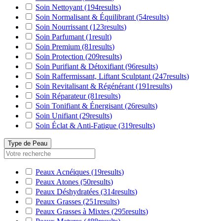
Soin Nettoyant
(194
results
)
Soin Normalisant & Équilibrant
(54
results
)
Soin Nourrissant
(123
results
)
Soin Parfumant
(1
result
)
Soin Premium
(81
results
)
Soin Protection
(209
results
)
Soin Purifiant & Détoxifiant
(96
results
)
Soin Raffermissant, Liftant Sculptant
(247
results
)
Soin Revitalisant & Régénérant
(191
results
)
Soin Réparateur
(81
results
)
Soin Tonifiant & Énergisant
(26
results
)
Soin Unifiant
(29
results
)
Soin Éclat & Anti-Fatigue
(319
results
)
Type de Peau
Peaux Acnéiques
(19
results
)
Peaux Atones
(50
results
)
Peaux Déshydratées
(314
results
)
Peaux Grasses
(251
results
)
Peaux Grasses à Mixtes
(295
results
)