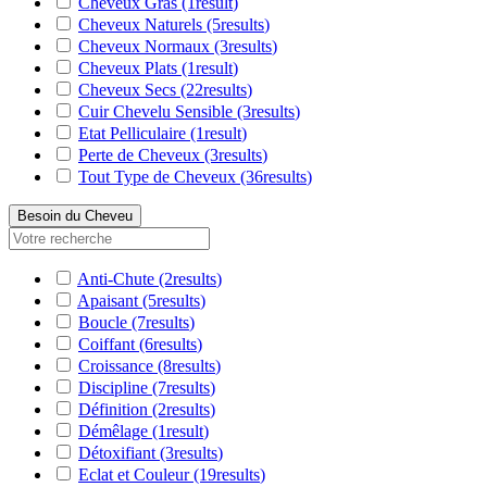
Cheveux Gras
(1
result
)
Cheveux Naturels
(5
results
)
Cheveux Normaux
(3
results
)
Cheveux Plats
(1
result
)
Cheveux Secs
(22
results
)
Cuir Chevelu Sensible
(3
results
)
Etat Pelliculaire
(1
result
)
Perte de Cheveux
(3
results
)
Tout Type de Cheveux
(36
results
)
Besoin du Cheveu
Anti-Chute
(2
results
)
Apaisant
(5
results
)
Boucle
(7
results
)
Coiffant
(6
results
)
Croissance
(8
results
)
Discipline
(7
results
)
Définition
(2
results
)
Démêlage
(1
result
)
Détoxifiant
(3
results
)
Eclat et Couleur
(19
results
)