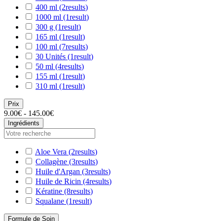
400 ml
(2
results
)
1000 ml
(1
result
)
300 g
(1
result
)
165 ml
(1
result
)
100 ml
(7
results
)
30 Unités
(1
result
)
50 ml
(4
results
)
155 ml
(1
result
)
310 ml
(1
result
)
Prix
9.00€ - 145.00€
Ingrédients
Aloe Vera
(2
results
)
Collagène
(3
results
)
Huile d'Argan
(3
results
)
Huile de Ricin
(4
results
)
Kératine
(8
results
)
Squalane
(1
result
)
Formule de Soin