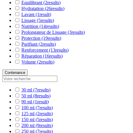
Equilibrant
(2
results
)
Hydratation
(26
results
)
Lavant
(1
result
)
Lissage
(5
results
)
Nutrition
(14
results
)
Prolongateur de Lissage
(3
results
)
Protection
(19
results
)
Purifiant
(2
results
)
Renforcement
(13
results
)
Réparation
(16
results
)
Volume
(2
results
)
Contenance
30 ml
(7
results
)
50 ml
(8
results
)
90 ml
(1
result
)
100 ml
(7
results
)
125 ml
(2
results
)
150 ml
(5
results
)
200 ml
(9
results
)
250 ml
(7
results
)