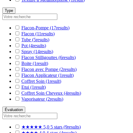
Type
Flacon-Pompe
(17
results
)
Flacon
(11
results
)
Tube
(5
results
)
Pot
(4
results
)
Spray
(14
results
)
Flacon Stilligouttes
(6
results
)
Boite
(1
result
)
Flacon avec Pompe
(2
results
)
Flacon Applicateur
(1
result
)
Coffret Soin
(1
result
)
Etui
(1
result
)
Coffret Soin Cheveux
(4
results
)
Vaporisateur
(2
results
)
Évaluation
★★★★★
5,0
5 stars
(9
results
)
★★★★
4,0
4 stars
(4
results
)