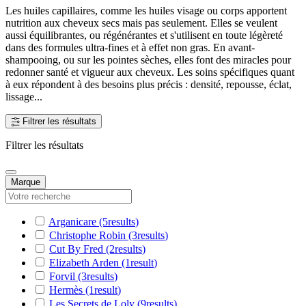
Les huiles capillaires, comme les huiles visage ou corps apportent
nutrition aux cheveux secs mais pas seulement. Elles se veulent
aussi équilibrantes, ou régénérantes et s'utilisent en toute légèreté
dans des formules ultra-fines et à effet non gras. En avant-
shampooing, ou sur les pointes sèches, elles font des miracles pour
redonner santé et vigueur aux cheveux. Les soins spécifiques quant
à eux répondent à des besoins plus précis : densité, repousse, éclat,
lissage...
Filtrer les résultats
Filtrer les résultats
Marque
Arganicare
(5
results
)
Christophe Robin
(3
results
)
Cut By Fred
(2
results
)
Elizabeth Arden
(1
result
)
Forvil
(3
results
)
Hermès
(1
result
)
Les Secrets de Loly
(9
results
)