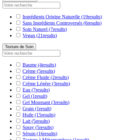
Ingrédients Origine Naturelle
(19
results
)
Sans Ingrédients Controversés
(6
results
)
Soin Naturel
(7
results
)
Vegan
(21
results
)
Texture de Soin
Baume
(4
results
)
Crème
(5
results
)
Crème Fluide
(2
results
)
Crème Légère
(3
results
)
Eau
(7
results
)
Gel
(1
result
)
Gel Moussant
(3
results
)
Grain
(1
result
)
Huile
(15
results
)
Lait
(5
results
)
Spray
(5
results
)
Sérum
(16
results
)
Texture à Métamorphose
(1
result
)