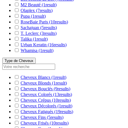
M2 Beauté
(1
result
)
Olaplex
(7
results
)
Pupa
(1
result
)
RoseBaie Paris
(10
results
)
Sachajuan
(5
results
)
T. Leclerc
(3
results
)
Talika
(1
result
)
Urban Keratin
(16
results
)
Whamisa
(1
result
)
Type de Cheveux
Cheveux Blancs
(1
result
)
Cheveux Blonds
(1
result
)
Cheveux Bouclés
(9
results
)
Cheveux Colorés
(13
results
)
Cheveux Crépus
(10
results
)
Cheveux Décolorés
(1
result
)
Cheveux Fatigués
(19
results
)
Cheveux Fins
(5
results
)
Cheveux Frisés
(10
results
)