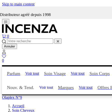
Skip to main content
Incenza fait peau neuve
Distributeur agréé depuis 1998
0
Annuler
0
Parfum
Soin Visage
Soin Corps
Voir tout
Voir tout
Nouv. & Tend.
Marques
Offres 
Voir tout
Voir tout
Olaplex N°9
Accueil
Soin Cheveux