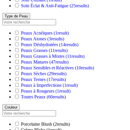
Soin Éclat & Anti-Fatigue
(25
results
)
Type de Peau
Peaux Acnéiques
(1
result
)
Peaux Atones
(3
results
)
Peaux Déshydratées
(14
results
)
Peaux Grasses
(11
results
)
Peaux Grasses à Mixtes
(11
results
)
Peaux Matures
(47
results
)
Peaux Sensibles et Réactives
(10
results
)
Peaux Sèches
(29
results
)
Peaux Ternes
(17
results
)
Peaux à Imperfections
(1
result
)
Peaux à Rougeurs
(1
result
)
Toutes Peaux
(60
results
)
Couleur
Porcelaine Blush
(2
results
)
Crème Pêche
(1
result
)