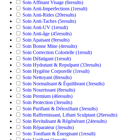
Soin Affinant Visage
(6
results
)
Soin Anti-Imperfections
(1
result
)
Soin Anti-Rides
(20
results
)
Soin Anti-Taches
(5
results
)
Soin Anti-UV
(1
result
)
Soin Anti-âge
(45
results
)
Soin Apaisant
(9
results
)
Soin Bonne Mine
(4
results
)
Soin Correction Colorielle
(1
result
)
Soin Défatigant
(1
result
)
Soin Hydratant & Repulpant
(33
results
)
Soin Hygiène Corporelle
(1
result
)
Soin Nettoyant
(8
results
)
Soin Normalisant & Équilibrant
(3
results
)
Soin Nourrissant
(8
results
)
Soin Premium
(46
results
)
Soin Protection
(3
results
)
Soin Purifiant & Détoxifiant
(3
results
)
Soin Raffermissant, Liftant Sculptant
(26
results
)
Soin Revitalisant & Régénérant
(24
results
)
Soin Réparateur
(3
results
)
Soin Tonifiant & Énergisant
(1
result
)
Soin Unifiant
(1
result
)