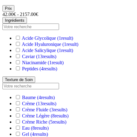
Prix
42.00€ - 2157.00€
Ingrédients
Acide Glycolique
(1
result
)
Acide Hyaluronique
(1
result
)
Acide Salicylique
(1
result
)
Caviar
(13
results
)
Niacinamide
(1
result
)
Peptides
(4
results
)
Texture de Soin
Baume
(4
results
)
Crème
(13
results
)
Crème Fluide
(3
results
)
Crème Légère
(8
results
)
Crème Riche
(5
results
)
Eau
(8
results
)
Gel
(4
results
)