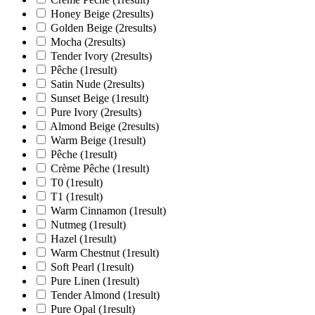
Honey Beige
(2
results
)
Golden Beige
(2
results
)
Mocha
(2
results
)
Tender Ivory
(2
results
)
Pêche
(1
result
)
Satin Nude
(2
results
)
Sunset Beige
(1
result
)
Pure Ivory
(2
results
)
Almond Beige
(2
results
)
Warm Beige
(1
result
)
Pêche
(1
result
)
Crème Pêche
(1
result
)
T0
(1
result
)
T1
(1
result
)
Warm Cinnamon
(1
result
)
Nutmeg
(1
result
)
Hazel
(1
result
)
Warm Chestnut
(1
result
)
Soft Pearl
(1
result
)
Pure Linen
(1
result
)
Tender Almond
(1
result
)
Pure Opal
(1
result
)