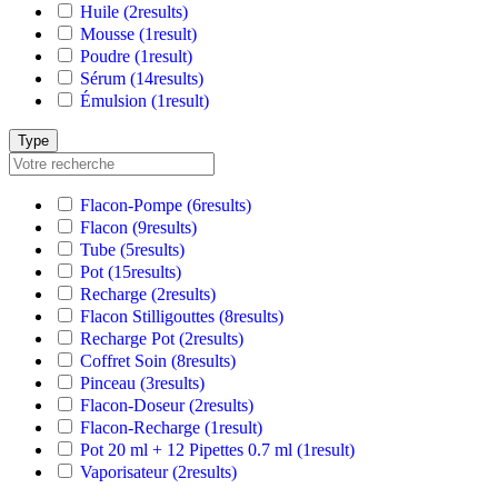
Huile
(2
results
)
Mousse
(1
result
)
Poudre
(1
result
)
Sérum
(14
results
)
Émulsion
(1
result
)
Type
Flacon-Pompe
(6
results
)
Flacon
(9
results
)
Tube
(5
results
)
Pot
(15
results
)
Recharge
(2
results
)
Flacon Stilligouttes
(8
results
)
Recharge Pot
(2
results
)
Coffret Soin
(8
results
)
Pinceau
(3
results
)
Flacon-Doseur
(2
results
)
Flacon-Recharge
(1
result
)
Pot 20 ml + 12 Pipettes 0.7 ml
(1
result
)
Vaporisateur
(2
results
)