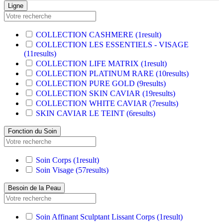
Ligne
COLLECTION CASHMERE
(1
result
)
COLLECTION LES ESSENTIELS - VISAGE
(11
results
)
COLLECTION LIFE MATRIX
(1
result
)
COLLECTION PLATINUM RARE
(10
results
)
COLLECTION PURE GOLD
(9
results
)
COLLECTION SKIN CAVIAR
(19
results
)
COLLECTION WHITE CAVIAR
(7
results
)
SKIN CAVIAR LE TEINT
(6
results
)
Fonction du Soin
Soin Corps
(1
result
)
Soin Visage
(57
results
)
Besoin de la Peau
Soin Affinant Sculptant Lissant Corps
(1
result
)