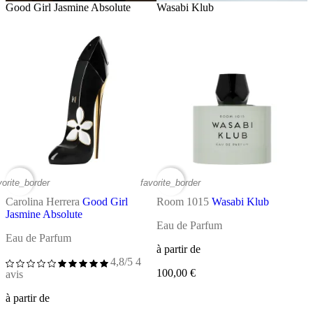
Good Girl Jasmine Absolute
Wasabi Klub
vorite_border
favorite_border
Carolina Herrera
Good Girl
Room 1015
Wasabi Klub
Jasmine Absolute
Eau de Parfum
Eau de Parfum
à partir de
4,8/5
4
100,00 €
avis
à partir de