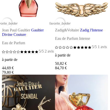
vorite_border
favorite_border
Jean Paul Gaultier
Gaultier
Zadig&Voltaire
Zadig l'Intense
Divine Couture
Eau de Parfum Intense
Eau de Parfum
5/5
1 avis
5/5
2 avis
à partir de
à partir de
50,82 €
44,69 €
84,70 €
79,80 €