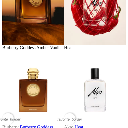
Burberry Goddess Amber Vanilla
Heat
vorite_border
favorite_border
Burberry
Burberry Goddess
Akro
Heat