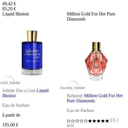
49,42 €
85,20 €
Liquid Illusion
Million Gold For Her Pure
Diamonds
vorite_border
favorite_border
Juliette Has a Gun
Liquid
Illusion
Rabanne
Million Gold For Her
Pure Diamonds
Eau de Parfum
Eau de Parfum
à partir de
5/5
1
195,00 €
avis