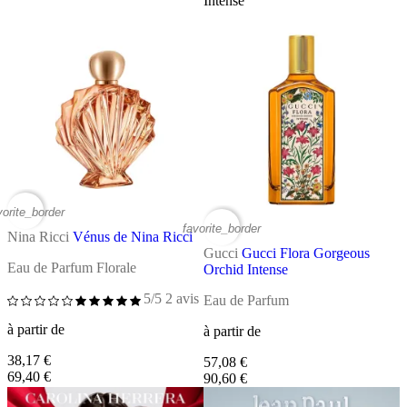
Intense
vorite_border
favorite_border
Nina Ricci
Vénus de Nina Ricci
Gucci
Gucci Flora Gorgeous
Eau de Parfum Florale
Orchid Intense
5/5
2 avis
Eau de Parfum
à partir de
à partir de
38,17 €
57,08 €
69,40 €
90,60 €