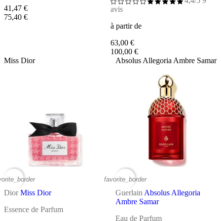
4,4/5
9
41,47 €
avis
75,40 €
à partir de
63,00 €
100,00 €
Miss Dior
Absolus Allegoria Ambre Samar
vorite_border
favorite_border
Dior
Miss Dior
Guerlain
Absolus Allegoria
Ambre Samar
Essence de Parfum
Eau de Parfum