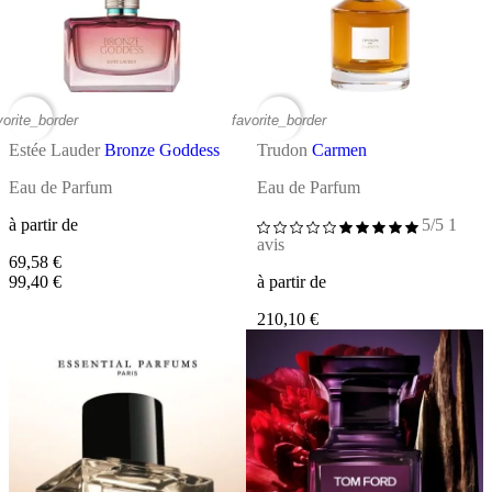
vorite_border
favorite_border
Estée Lauder
Bronze Goddess
Trudon
Carmen
Eau de Parfum
Eau de Parfum
à partir de
5/5
1
avis
69,58 €
99,40 €
à partir de
210,10 €