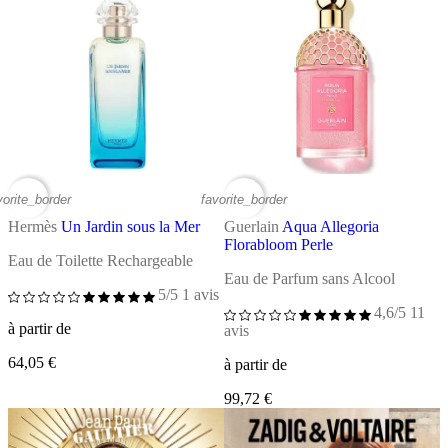
vorite_border
favorite_border
Hermès
Un Jardin sous la Mer
Guerlain
Aqua Allegoria
Florabloom Perle
Eau de Toilette Rechargeable
Eau de Parfum sans Alcool
5/5
1 avis
4,6/5
11
à partir de
avis
64,05 €
à partir de
99,72 €