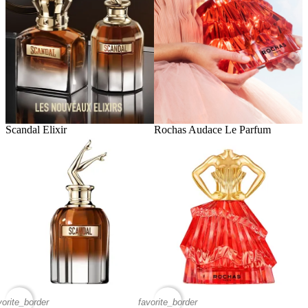
Scandal Elixir
Rochas Audace Le Parfum
vorite_border
favorite_border