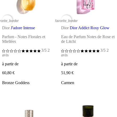
vorite_border
favorite_border
Dior
J'adore Intense
Dior
Dior Addict Rosy Glow
Parfum - Notes Florales et
Eau de Parfum Notes de Rose et
Miellées
de Litchi
3/5
2
3/5
2
avis
avis
à partir de
à partir de
60,80 €
51,90 €
Bronze Goddess
Carmen