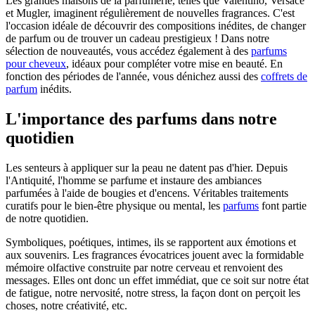
Les grandes maisons de la parfumerie, telles que Valentino, Versace
et Mugler, imaginent régulièrement de nouvelles fragrances. C'est
l'occasion idéale de découvrir des compositions inédites, de changer
de parfum ou de trouver un cadeau prestigieux ! Dans notre
sélection de nouveautés, vous accédez également à des
parfums
pour cheveux
, idéaux pour compléter votre mise en beauté. En
fonction des périodes de l'année, vous dénichez aussi des
coffrets de
parfum
inédits.
L'importance des parfums dans notre
quotidien
Les senteurs à appliquer sur la peau ne datent pas d'hier. Depuis
l'Antiquité, l'homme se parfume et instaure des ambiances
parfumées à l'aide de bougies et d'encens. Véritables traitements
curatifs pour le bien-être physique ou mental, les
parfums
font partie
de notre quotidien.
Symboliques, poétiques, intimes, ils se rapportent aux émotions et
aux souvenirs. Les fragrances évocatrices jouent avec la formidable
mémoire olfactive construite par notre cerveau et renvoient des
messages. Elles ont donc un effet immédiat, que ce soit sur notre état
de fatigue, notre nervosité, notre stress, la façon dont on perçoit les
choses, notre créativité, etc.