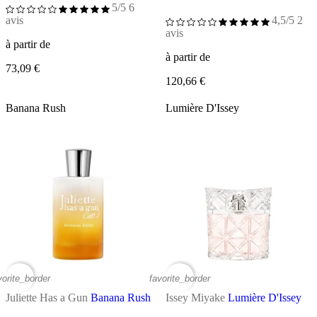
5/5
6
avis
4,5/5
2
avis
à partir de
à partir de
73,09 €
120,66 €
Banana Rush
Lumière D'Issey
vorite_border
favorite_border
Juliette Has a Gun
Banana Rush
Issey Miyake
Lumière D'Issey