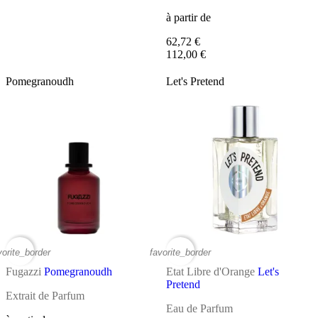
à partir de
62,72 €
112,00 €
Pomegranoudh
Let's Pretend
vorite_border
favorite_border
Fugazzi
Pomegranoudh
Etat Libre d'Orange
Let's
Pretend
Extrait de Parfum
Eau de Parfum