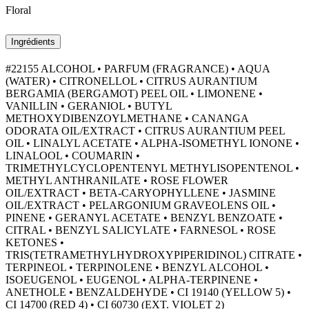
Floral
Ingrédients
#22155 ALCOHOL • PARFUM (FRAGRANCE) • AQUA
(WATER) • CITRONELLOL • CITRUS AURANTIUM
BERGAMIA (BERGAMOT) PEEL OIL • LIMONENE •
VANILLIN • GERANIOL • BUTYL
METHOXYDIBENZOYLMETHANE • CANANGA
ODORATA OIL/EXTRACT • CITRUS AURANTIUM PEEL
OIL • LINALYL ACETATE • ALPHA-ISOMETHYL IONONE •
LINALOOL • COUMARIN •
TRIMETHYLCYCLOPENTENYL METHYLISOPENTENOL •
METHYL ANTHRANILATE • ROSE FLOWER
OIL/EXTRACT • BETA-CARYOPHYLLENE • JASMINE
OIL/EXTRACT • PELARGONIUM GRAVEOLENS OIL •
PINENE • GERANYL ACETATE • BENZYL BENZOATE •
CITRAL • BENZYL SALICYLATE • FARNESOL • ROSE
KETONES •
TRIS(TETRAMETHYLHYDROXYPIPERIDINOL) CITRATE •
TERPINEOL • TERPINOLENE • BENZYL ALCOHOL •
ISOEUGENOL • EUGENOL • ALPHA-TERPINENE •
ANETHOLE • BENZALDEHYDE • CI 19140 (YELLOW 5) •
CI 14700 (RED 4) • CI 60730 (EXT. VIOLET 2)