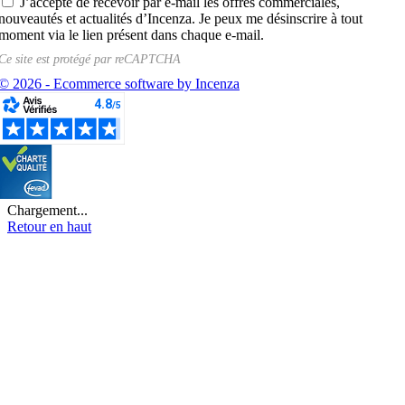
J’accepte de recevoir par e-mail les offres commerciales,
nouveautés et actualités d’Incenza. Je peux me désinscrire à tout
moment via le lien présent dans chaque e-mail.
Ce site est protégé par
reCAPTCHA
© 2026 - Ecommerce software by Incenza
Chargement...
Retour en haut