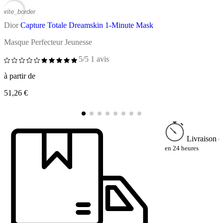
vorite_border
favor
Dior
Capture Totale Dreamskin 1-Minute Mask
D
Masque Perfecteur Jeunesse
C
5/5
1 avis
à partir de
à
51,26 €
6
Livraison e
en 24 heures