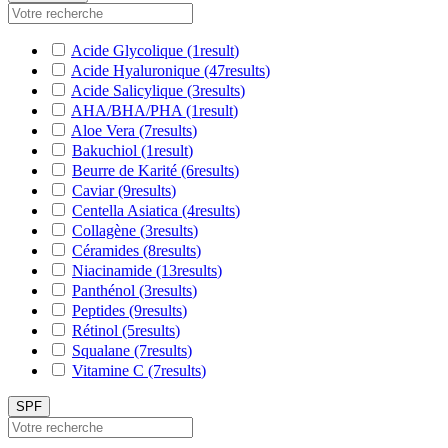
Acide Glycolique
(1
result
)
Acide Hyaluronique
(47
results
)
Acide Salicylique
(3
results
)
AHA/BHA/PHA
(1
result
)
Aloe Vera
(7
results
)
Bakuchiol
(1
result
)
Beurre de Karité
(6
results
)
Caviar
(9
results
)
Centella Asiatica
(4
results
)
Collagène
(3
results
)
Céramides
(8
results
)
Niacinamide
(13
results
)
Panthénol
(3
results
)
Peptides
(9
results
)
Rétinol
(5
results
)
Squalane
(7
results
)
Vitamine C
(7
results
)
SPF