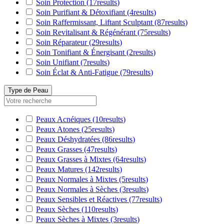
Soin Protection
(17
results
)
Soin Purifiant & Détoxifiant
(4
results
)
Soin Raffermissant, Liftant Sculptant
(87
results
)
Soin Revitalisant & Régénérant
(75
results
)
Soin Réparateur
(29
results
)
Soin Tonifiant & Énergisant
(2
results
)
Soin Unifiant
(7
results
)
Soin Éclat & Anti-Fatigue
(79
results
)
Type de Peau
Peaux Acnéiques
(10
results
)
Peaux Atones
(25
results
)
Peaux Déshydratées
(86
results
)
Peaux Grasses
(47
results
)
Peaux Grasses à Mixtes
(64
results
)
Peaux Matures
(142
results
)
Peaux Normales à Mixtes
(5
results
)
Peaux Normales à Sèches
(3
results
)
Peaux Sensibles et Réactives
(77
results
)
Peaux Sèches
(110
results
)
Peaux Sèches à Mixtes
(3
results
)