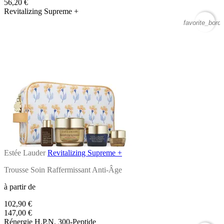
56,20 €
Revitalizing Supreme +
favorite_borde
Estée Lauder
Revitalizing Supreme +
Trousse Soin Raffermissant Anti-Âge
à partir de
102,90 €
147,00 €
Rénergie H.P.N. 300-Peptide