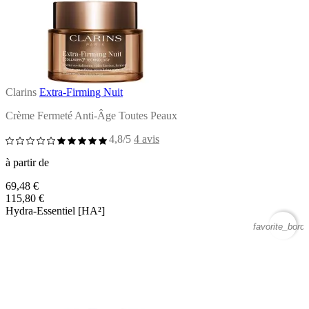
Clarins
Extra-Firming Nuit
Crème Fermeté Anti-Âge Toutes Peaux
4,8/5
4 avis
à partir de
69,48 €
115,80 €
Hydra-Essentiel [HA²]
favorite_borde