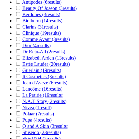
Antipodes
(6
results
)
Beauty Of Joseon
(3
results
)
Berdoues
(3
results
)
Biotherm
(14
results
)
Clarins
(31
results
)
Clinique
(19
results
)
Comme Avant
(3
results
)
Dior
(4
results
)
Dr Reju-All
(2
results
)
Elizabeth Arden
(13
results
)
Estée Lauder
(20
results
)
Guerlain
(19
results
)
It Cosmetics
(3
results
)
Jean d'Avèze
(6
results
)
Lancôme
(16
results
)
La Prairie
(19
results
)
N.A.T Story
(2
results
)
Nivea
(1
result
)
Polaar
(7
results
)
Pupa
(4
results
)
Q and A Skin
(3
results
)
Shiseido
(23
results
)
Skin1004
(2
results
)