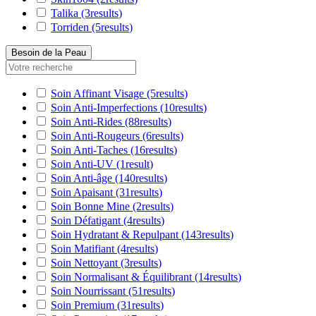
Talika
(3
results
)
Torriden
(5
results
)
Besoin de la Peau
Soin Affinant Visage
(5
results
)
Soin Anti-Imperfections
(10
results
)
Soin Anti-Rides
(88
results
)
Soin Anti-Rougeurs
(6
results
)
Soin Anti-Taches
(16
results
)
Soin Anti-UV
(1
result
)
Soin Anti-âge
(140
results
)
Soin Apaisant
(31
results
)
Soin Bonne Mine
(2
results
)
Soin Défatigant
(4
results
)
Soin Hydratant & Repulpant
(143
results
)
Soin Matifiant
(4
results
)
Soin Nettoyant
(3
results
)
Soin Normalisant & Équilibrant
(14
results
)
Soin Nourrissant
(51
results
)
Soin Premium
(31
results
)