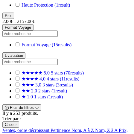
Haute Protection
(1
result
)
Prix
2.00€ - 2157.00€
Format Voyage
Format Voyage
(15
results
)
Évaluation
★★★★★
5,0
5 stars
(70
results
)
★★★★
4,0
4 stars
(11
results
)
★★★
3,0
3 stars
(3
results
)
★★
2,0
2 stars
(1
result
)
★
1,0
1 stars
(1
result
)
Plus de filtres
Il y a 253 produits.
Trier par :
Choisir
Ventes, ordre décroissant
Pertinence
Nom, A à Z
Nom, Z à A
Prix,