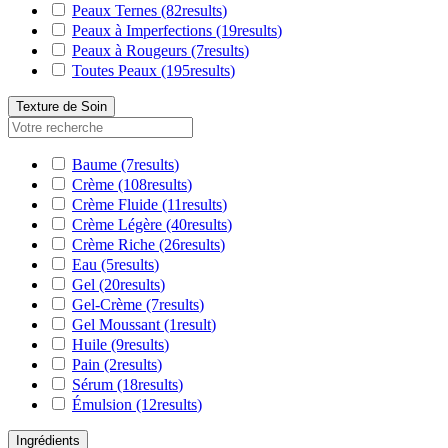
Peaux Ternes
(82
results
)
Peaux à Imperfections
(19
results
)
Peaux à Rougeurs
(7
results
)
Toutes Peaux
(195
results
)
Texture de Soin
Baume
(7
results
)
Crème
(108
results
)
Crème Fluide
(11
results
)
Crème Légère
(40
results
)
Crème Riche
(26
results
)
Eau
(5
results
)
Gel
(20
results
)
Gel-Crème
(7
results
)
Gel Moussant
(1
result
)
Huile
(9
results
)
Pain
(2
results
)
Sérum
(18
results
)
Émulsion
(12
results
)
Ingrédients