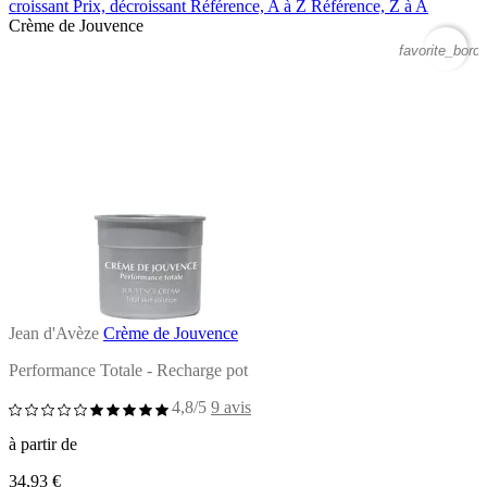
croissant
Prix, décroissant
Référence, A à Z
Référence, Z à A
Crème de Jouvence
favorite_borde
Jean d'Avèze
Crème de Jouvence
Performance Totale - Recharge pot
4,8/5
9 avis
à partir de
34,93 €