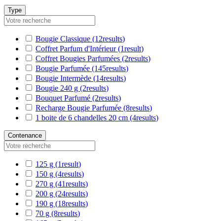
Type
Bougie Classique
(12
results
)
Coffret Parfum d'Intérieur
(1
result
)
Coffret Bougies Parfumées
(2
results
)
Bougie Parfumée
(145
results
)
Bougie Intermède
(14
results
)
Bougie 240 g
(2
results
)
Bouquet Parfumé
(2
results
)
Recharge Bougie Parfumée
(8
results
)
1 boite de 6 chandelles 20 cm
(4
results
)
Contenance
125 g
(1
result
)
150 g
(4
results
)
270 g
(41
results
)
200 g
(24
results
)
190 g
(18
results
)
70 g
(8
results
)