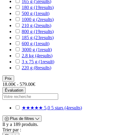
165 g
(5
results
)
180 g
(19
results
)
500 g
(1
result
)
1000 g
(2
results
)
210 g
(2
results
)
800 g
(19
results
)
185 g
(23
results
)
600 g
(1
result
)
3000 g
(1
result
)
2.8 kg
(4
results
)
3 x 75 g
(1
result
)
220 g
(8
results
)
Prix
18.00€ - 579.00€
Évaluation
★★★★★
5,0
5 stars
(4
results
)
Plus de filtres
Il y a 189 produits.
Trier par :