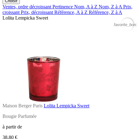
Choisir
Ventes, ordre décroissant
Pertinence
Nom, A à Z
Nom, Z à A
Prix,
croissant
Prix, décroissant
Référence, A à Z
Référence, Z à A
Lolita Lempicka Sweet
favorite_borde
Maison Berger Paris
Lolita Lempicka Sweet
Bougie Parfumée
à partir de
38,80 €