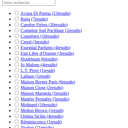
Acqua Di Parma
(23
results
)
Baija
(7
results
)
Carrière Frères
(20
results
)
Comptoir Sud Pacifique
(2
results
)
Courrèges
(10
results
)
Creed
(3
results
)
Essential Parfums
(4
results
)
Etat Libre d'Orange
(3
results
)
Houbigant
(6
results
)
Jo Malone
(4
results
)
L.T. Piver
(1
result
)
Lalique
(1
result
)
Maison Berger Paris
(6
results
)
Maison Close
(2
results
)
Maison Margiela
(5
results
)
Matière Première
(5
results
)
Molinard
(10
results
)
Molton Brown
(1
result
)
Ortigia Sicilia
(4
results
)
Réminiscence
(1
result
)
Trudon
(71
results
)