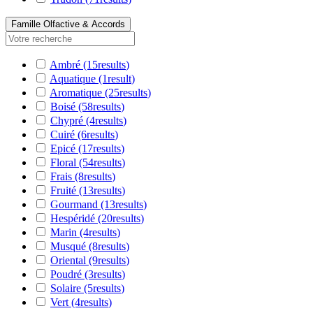
Famille Olfactive & Accords
Ambré
(15
results
)
Aquatique
(1
result
)
Aromatique
(25
results
)
Boisé
(58
results
)
Chypré
(4
results
)
Cuiré
(6
results
)
Epicé
(17
results
)
Floral
(54
results
)
Frais
(8
results
)
Fruité
(13
results
)
Gourmand
(13
results
)
Hespéridé
(20
results
)
Marin
(4
results
)
Musqué
(8
results
)
Oriental
(9
results
)
Poudré
(3
results
)
Solaire
(5
results
)
Vert
(4
results
)