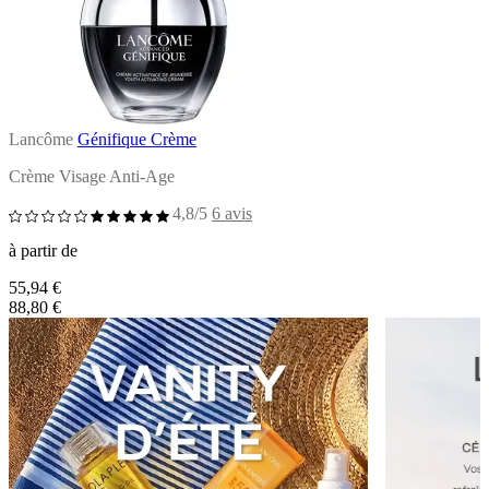
Lancôme
Génifique Crème
Crème Visage Anti-Age
4,8/5
6 avis
à partir de
55,94 €
88,80 €