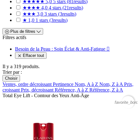
★★★★★
5,0
5 stars
(81
results
)
★★★★
4,0
4 stars
(21
results
)
★★★
3,0
3 stars
(3
results
)
★
1,0
1 stars
(3
results
)
Plus de filtres
Filtres actifs
Besoin de la Peau : Soin Éclat & Anti-Fatigue

Effacer tout
Il y a 319 produits.
Trier par :
Choisir
Ventes, ordre décroissant
Pertinence
Nom, A à Z
Nom, Z à A
Prix,
croissant
Prix, décroissant
Référence, A à Z
Référence, Z à A
Total Eye Lift - Contour des Yeux Anti-Âge
favorite_borde