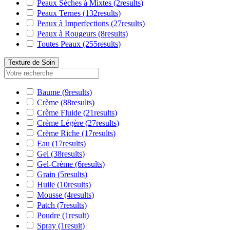
Peaux Sèches à Mixtes
(2
results
)
Peaux Ternes
(132
results
)
Peaux à Imperfections
(27
results
)
Peaux à Rougeurs
(8
results
)
Toutes Peaux
(255
results
)
Texture de Soin
Baume
(9
results
)
Crème
(88
results
)
Crème Fluide
(21
results
)
Crème Légère
(27
results
)
Crème Riche
(17
results
)
Eau
(17
results
)
Gel
(38
results
)
Gel-Crème
(6
results
)
Grain
(5
results
)
Huile
(10
results
)
Mousse
(4
results
)
Patch
(7
results
)
Poudre
(1
result
)
Spray
(1
result
)