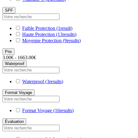
SPF
Faible Protection
(1
result
)
Haute Protection
(13
results
)
Moyenne Protection
(9
results
)
Prix
3.00€ - 1663.00€
Waterproof
Waterproof
(3
results
)
Format Voyage
Format Voyage
(16
results
)
Évaluation