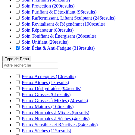
Soin Protection
(209
results
)
Soin Purifiant & Détoxifiant
(96
results
)
Soin Raffermissant, Liftant Sculptant
(246
results
)
Soin Revitalisant & Régénérant
(190
results
)
Soin Réparateur
(80
results
)
Soin Tonifiant & Énergisant
(26
results
)
Soin Unifiant
(29
results
)
Soin Éclat & Anti-Fatigue
(319
results
)
Type de Peau
Peaux Acnéiques
(10
results
)
Peaux Atones
(17
results
)
Peaux Déshydratées
(94
results
)
Peaux Grasses
(61
results
)
Peaux Grasses à Mixtes
(74
results
)
Peaux Matures
(166
results
)
Peaux Normales à Mixtes
(6
results
)
Peaux Normales à Sèches
(4
results
)
Peaux Sensibles et Réactives
(84
results
)
Peaux Sèches
(115
results
)