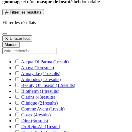
gommage
et d’un
masque de beauté
hebdomadaire.
Filtrer les résultats
Filtrer les résultats
Effacer tout
Marque
Acqua Di Parma
(1
result
)
Ahava
(10
results
)
Annayaké
(11
results
)
Antipodes
(13
results
)
Beauty Of Joseon
(12
results
)
Biotherm
(14
results
)
Clarins
(43
results
)
Clinique
(21
results
)
Comme Avant
(1
result
)
Cosrx
(4
results
)
Dior
(6
results
)
Dr Reju-All
(1
result
)