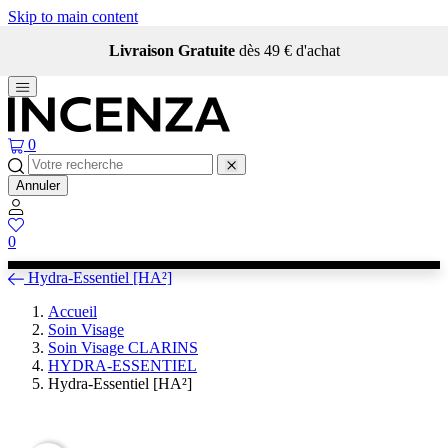
Skip to main content
'achat
Qui sommes-nous ?
0
Annuler
0
Hydra-Essentiel [HA²]
Accueil
Soin Visage
Soin Visage CLARINS
HYDRA-ESSENTIEL
Hydra-Essentiel [HA²]