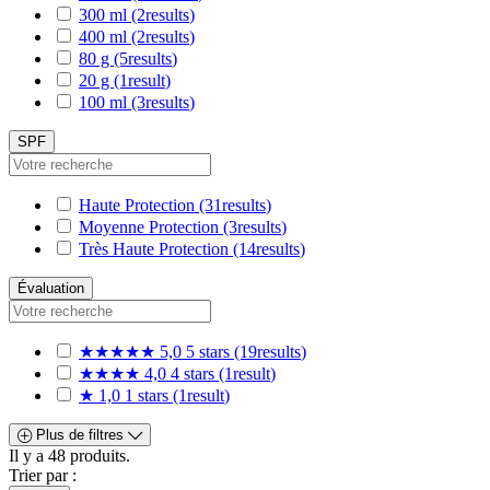
300 ml
(2
results
)
400 ml
(2
results
)
80 g
(5
results
)
20 g
(1
result
)
100 ml
(3
results
)
SPF
Haute Protection
(31
results
)
Moyenne Protection
(3
results
)
Très Haute Protection
(14
results
)
Évaluation
★★★★★
5,0
5 stars
(19
results
)
★★★★
4,0
4 stars
(1
result
)
★
1,0
1 stars
(1
result
)
Plus de filtres
Il y a 48 produits.
Trier par :