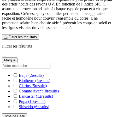
des effets nocifs des rayons UV. En fonction de l’indice SPF, il
assure une protection adaptée à chaque type de peau et à chaque
exposition. Crèmes, sprays ou huiles permettent une application
facile et homogène pour couvrir l’ensemble du corps. Une
protection solaire bien choisie aide à prévenir les coups de soleil et
les signes visibles du vieillissement cutané.
Filtrer les résultats
Filtrer les résultats
Marque
Baija
(2
results
)
Biotherm
(5
results
)
Clarins
(5
results
)
Comme Avant
(8
results
)
Lancaster
(12
results
)
Pupa
(10
results
)
Shiseido
(6
results
)
Type de Peau