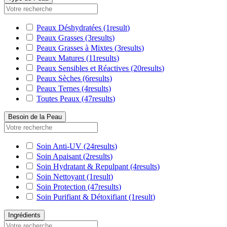
Peaux Déshydratées
(1
result
)
Peaux Grasses
(3
results
)
Peaux Grasses à Mixtes
(3
results
)
Peaux Matures
(11
results
)
Peaux Sensibles et Réactives
(20
results
)
Peaux Sèches
(6
results
)
Peaux Ternes
(4
results
)
Toutes Peaux
(47
results
)
Besoin de la Peau
Soin Anti-UV
(24
results
)
Soin Apaisant
(2
results
)
Soin Hydratant & Repulpant
(4
results
)
Soin Nettoyant
(1
result
)
Soin Protection
(47
results
)
Soin Purifiant & Détoxifiant
(1
result
)
Ingrédients