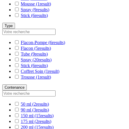
Mousse
(1
result
)
Spray
(9
results
)
Stick
(6
results
)
Type
Flacon-Pompe
(6
results
)
Flacon
(5
results
)
Tube
(9
results
)
Spray
(20
results
)
Stick
(6
results
)
Coffret Soin
(1
result
)
Trousse
(1
result
)
Contenance
50 ml
(2
results
)
90 ml
(3
results
)
150 ml
(15
results
)
175 ml
(2
results
)
200 ml
(15
results
)