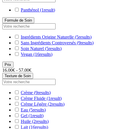
Panthénol
(1
result
)
Formule de Soin
Ingrédients Origine Naturelle
(5
results
)
Sans Ingrédients Controversés
(9
results
)
Soin Naturel
(5
results
)
Vegan
(16
results
)
Prix
16.00€ - 57.00€
Texture de Soin
Crème
(9
results
)
Crème Fluide
(1
result
)
Crème Légère
(2
results
)
Eau
(5
results
)
Gel
(1
result
)
Huile
(2
results
)
Lait
(16
results
)