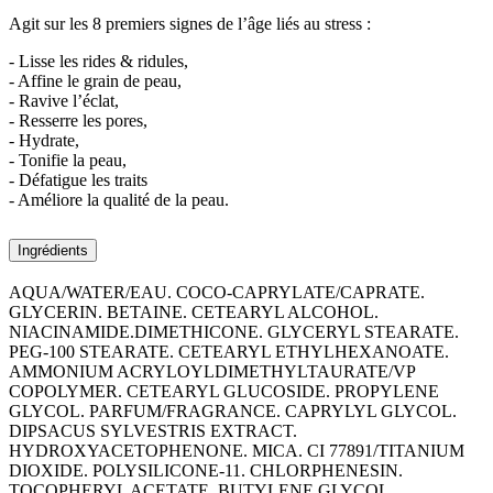
Agit sur les 8 premiers signes de l’âge liés au stress :
- Lisse les rides & ridules,
- Affine le grain de peau,
- Ravive l’éclat,
- Resserre les pores,
- Hydrate,
- Tonifie la peau,
- Défatigue les traits
- Améliore la qualité de la peau.
Ingrédients
AQUA/WATER/EAU. COCO-CAPRYLATE/CAPRATE.
GLYCERIN. BETAINE. CETEARYL ALCOHOL.
NIACINAMIDE.DIMETHICONE. GLYCERYL STEARATE.
PEG-100 STEARATE. CETEARYL ETHYLHEXANOATE.
AMMONIUM ACRYLOYLDIMETHYLTAURATE/VP
COPOLYMER. CETEARYL GLUCOSIDE. PROPYLENE
GLYCOL. PARFUM/FRAGRANCE. CAPRYLYL GLYCOL.
DIPSACUS SYLVESTRIS EXTRACT.
HYDROXYACETOPHENONE. MICA. CI 77891/TITANIUM
DIOXIDE. POLYSILICONE-11. CHLORPHENESIN.
TOCOPHERYL ACETATE. BUTYLENE GLYCOL.