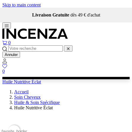
Skip to main content
Livraison Gratuite
dès 49 € d'achat
0
Annuler
0
Huile Nutritive Éclat
Accueil
Soin Cheveux
Huile & Soin Spécifique
Huile Nutritive Éclat
favorite_border