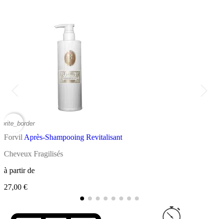
vorite_border
favor
Forvil
Après-Shampooing Revitalisant
F
Cheveux Fragilisés
P
à partir de
à
27,00 €
9