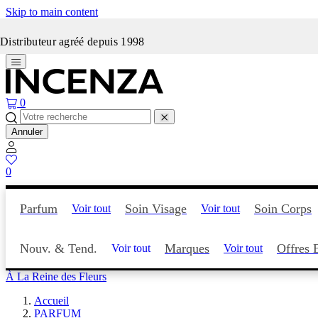
Skip to main content
Incenza fait peau neuve
Distributeur agréé depuis 1998
0
Annuler
0
Parfum
Soin Visage
Soin Corps
Voir tout
Voir tout
Nouv. & Tend.
Marques
Offres 
Voir tout
Voir tout
À La Reine des Fleurs
Accueil
PARFUM