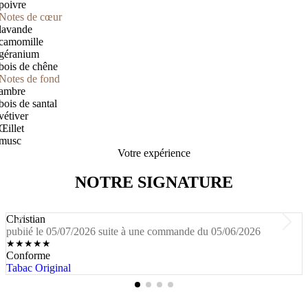
poivre
Notes de cœur
lavande
camomille
géranium
bois de chêne
Notes de fond
ambre
bois de santal
vétiver
Œillet
musc
Votre expérience
NOTRE SIGNATURE
Christian
publié le 05/07/2026 suite à une commande du 05/06/2026
★
★
★
★
★
Conforme
Tabac Original