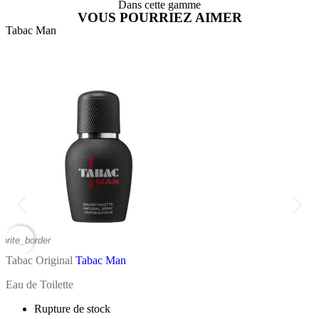
Dans cette gamme
VOUS POURRIEZ AIMER
Tabac Man
T
vorite_border
favor
Tabac Original
Tabac Man
T
Eau de Toilette
G
Rupture de stock