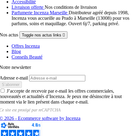
Accessibilité
Livraison offerte
Nos conditions de livraison
Parfumerie Incenza Marseille
Distributeur agréé depuis 1998,
Incenza vous accueille au Prado à Marseille (13008) pour vos
parfums, soins et maquillage. Ouvert 6j/7, parking privé.
Nos actus
Toggle nos actus links

Offres Incenza
Blog
Conseils Beauté
Notre newsletter
Adresse e-mail
J’accepte de recevoir par e-mail les offres commerciales,
nouveautés et actualités d’Incenza. Je peux me désinscrire à tout
moment via le lien présent dans chaque e-mail.
Ce site est protégé par
reCAPTCHA
© 2026 - Ecommerce software by Incenza