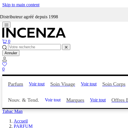
Skip to main content
Incenza fait peau neuve
Distributeur agréé depuis 1998
0
Annuler
0
Parfum
Soin Visage
Soin Corps
Voir tout
Voir tout
Nouv. & Tend.
Marques
Offres 
Voir tout
Voir tout
Tabac Man
Accueil
PARFUM