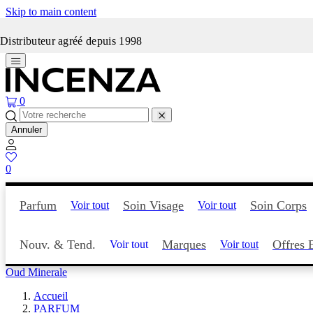
Skip to main content
Incenza fait peau neuve
Distributeur agréé depuis 1998
0
Annuler
0
Parfum
Soin Visage
Soin Corps
Voir tout
Voir tout
Nouv. & Tend.
Marques
Offres 
Voir tout
Voir tout
Oud Minerale
Accueil
PARFUM