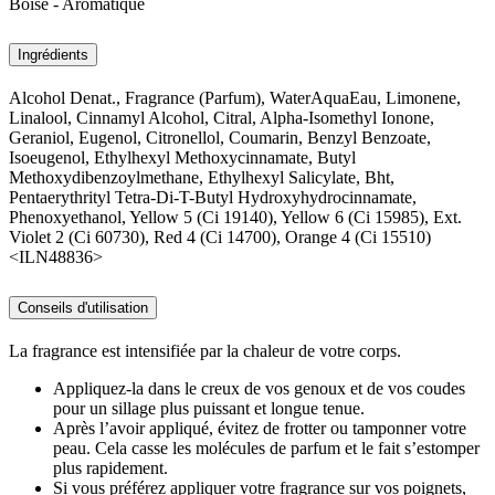
Boisé - Aromatique
Ingrédients
Alcohol Denat., Fragrance (Parfum), WaterAquaEau, Limonene,
Linalool, Cinnamyl Alcohol, Citral, Alpha-Isomethyl Ionone,
Geraniol, Eugenol, Citronellol, Coumarin, Benzyl Benzoate,
Isoeugenol, Ethylhexyl Methoxycinnamate, Butyl
Methoxydibenzoylmethane, Ethylhexyl Salicylate, Bht,
Pentaerythrityl Tetra-Di-T-Butyl Hydroxyhydrocinnamate,
Phenoxyethanol, Yellow 5 (Ci 19140), Yellow 6 (Ci 15985), Ext.
Violet 2 (Ci 60730), Red 4 (Ci 14700), Orange 4 (Ci 15510)
<ILN48836>
Conseils d'utilisation
La fragrance est intensifiée par la chaleur de votre corps.
Appliquez-la dans le creux de vos genoux et de vos coudes
pour un sillage plus puissant et longue tenue.
Après l’avoir appliqué, évitez de frotter ou tamponner votre
peau. Cela casse les molécules de parfum et le fait s’estomper
plus rapidement.
Si vous préférez appliquer votre fragrance sur vos poignets,