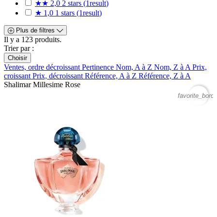
★★
2,0
2 stars
(1
result
)
★
1,0
1 stars
(1
result
)
Plus de filtres
Il y a 123 produits.
Trier par :
Choisir
Ventes, ordre décroissant
Pertinence
Nom, A à Z
Nom, Z à A
Prix,
croissant
Prix, décroissant
Référence, A à Z
Référence, Z à A
Shalimar Millesime Rose
favorite_borde