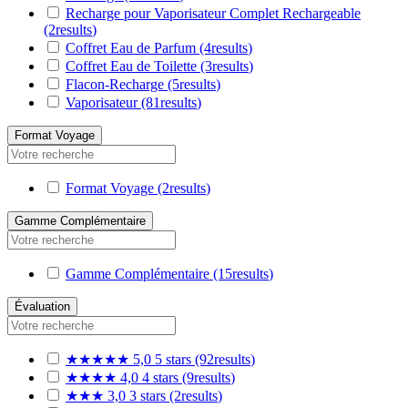
Recharge pour Vaporisateur Complet Rechargeable
(2
results
)
Coffret Eau de Parfum
(4
results
)
Coffret Eau de Toilette
(3
results
)
Flacon-Recharge
(5
results
)
Vaporisateur
(81
results
)
Format Voyage
Format Voyage
(2
results
)
Gamme Complémentaire
Gamme Complémentaire
(15
results
)
Évaluation
★★★★★
5,0
5 stars
(92
results
)
★★★★
4,0
4 stars
(9
results
)
★★★
3,0
3 stars
(2
results
)