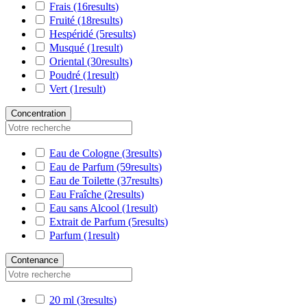
Frais
(16
results
)
Fruité
(18
results
)
Hespéridé
(5
results
)
Musqué
(1
result
)
Oriental
(30
results
)
Poudré
(1
result
)
Vert
(1
result
)
Concentration
Eau de Cologne
(3
results
)
Eau de Parfum
(59
results
)
Eau de Toilette
(37
results
)
Eau Fraîche
(2
results
)
Eau sans Alcool
(1
result
)
Extrait de Parfum
(5
results
)
Parfum
(1
result
)
Contenance
20 ml
(3
results
)