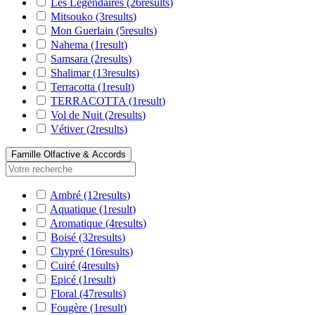
Les Légendaires
(26
results
)
Mitsouko
(3
results
)
Mon Guerlain
(5
results
)
Nahema
(1
result
)
Samsara
(2
results
)
Shalimar
(13
results
)
Terracotta
(1
result
)
TERRACOTTA
(1
result
)
Vol de Nuit
(2
results
)
Vétiver
(2
results
)
Famille Olfactive & Accords
Ambré
(12
results
)
Aquatique
(1
result
)
Aromatique
(4
results
)
Boisé
(32
results
)
Chypré
(16
results
)
Cuiré
(4
results
)
Epicé
(1
result
)
Floral
(47
results
)
Fougère
(1
result
)