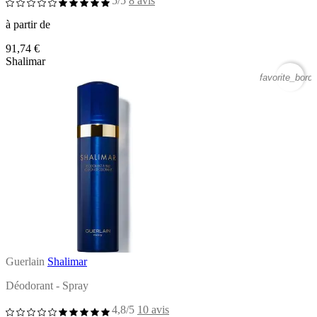
5/5
8 avis
à partir de
91,74 €
Shalimar
favorite_borde
Guerlain
Shalimar
Déodorant - Spray
4,8/5
10 avis