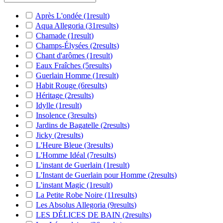
Après L'ondée
(1
result
)
Aqua Allegoria
(31
results
)
Chamade
(1
result
)
Champs-Élysées
(2
results
)
Chant d'arômes
(1
result
)
Eaux Fraîches
(5
results
)
Guerlain Homme
(1
result
)
Habit Rouge
(6
results
)
Héritage
(2
results
)
Idylle
(1
result
)
Insolence
(3
results
)
Jardins de Bagatelle
(2
results
)
Jicky
(2
results
)
L'Heure Bleue
(3
results
)
L'Homme Idéal
(7
results
)
L'instant de Guerlain
(1
result
)
L'Instant de Guerlain pour Homme
(2
results
)
L'instant Magic
(1
result
)
La Petite Robe Noire
(11
results
)
Les Absolus Allegoria
(9
results
)
LES DÉLICES DE BAIN
(2
results
)