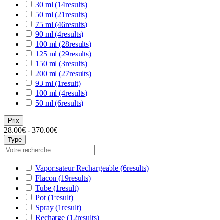
30 ml
(14
results
)
50 ml
(21
results
)
75 ml
(46
results
)
90 ml
(4
results
)
100 ml
(28
results
)
125 ml
(29
results
)
150 ml
(3
results
)
200 ml
(27
results
)
93 ml
(1
result
)
100 ml
(4
results
)
50 ml
(6
results
)
Prix
28.00€ - 370.00€
Type
Vaporisateur Rechargeable
(6
results
)
Flacon
(19
results
)
Tube
(1
result
)
Pot
(1
result
)
Spray
(1
result
)
Recharge
(12
results
)