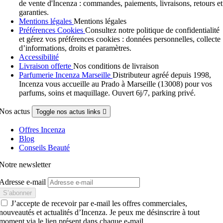
de vente d'Incenza : commandes, paiements, livraisons, retours et
garanties.
Mentions légales
Mentions légales
Préférences Cookies
Consultez notre politique de confidentialité
et gérez vos préférences cookies : données personnelles, collecte
d’informations, droits et paramètres.
Accessibilité
Livraison offerte
Nos conditions de livraison
Parfumerie Incenza Marseille
Distributeur agréé depuis 1998,
Incenza vous accueille au Prado à Marseille (13008) pour vos
parfums, soins et maquillage. Ouvert 6j/7, parking privé.
Nos actus
Toggle nos actus links

Offres Incenza
Blog
Conseils Beauté
Notre newsletter
Adresse e-mail
J’accepte de recevoir par e-mail les offres commerciales,
nouveautés et actualités d’Incenza. Je peux me désinscrire à tout
moment via le lien présent dans chaque e-mail.