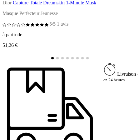
Dior
Capture Totale Dreamskin 1-Minute Mask
D
Masque Perfecteur Jeunesse
C
5/5
1 avis
à partir de
à
51,26 €
6
Livraison e
en 24 heures