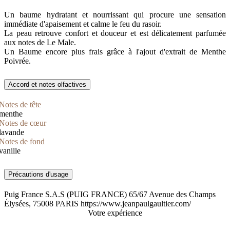
Un baume hydratant et nourrissant qui procure une sensation
immédiate d'apaisement et calme le feu du rasoir.
La peau retrouve confort et douceur et est délicatement parfumée
aux notes de Le Male.
Un Baume encore plus frais grâce à l'ajout d'extrait de Menthe
Poivrée.
Accord et notes olfactives
Notes de tête
menthe
Notes de cœur
lavande
Notes de fond
vanille
Précautions d'usage
Puig France S.A.S (PUIG FRANCE) 65/67 Avenue des Champs
Élysées, 75008 PARIS https://www.jeanpaulgaultier.com/
Votre expérience