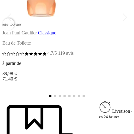
vorite_border
favor
Jean Paul Gaultier
Classique
J
Eau de Toilette
E
4,7/5
119 avis
à partir de
à
39,98 €
4
71,40 €
7
Livraison e
en 24 heures