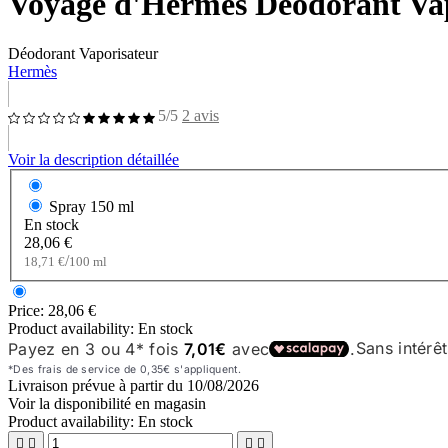
Voyage d'Hermès Déodorant Va
Déodorant Vaporisateur
Hermès
5/5
2 avis
Voir la description détaillée
Spray
150 ml
En stock
28,06 €
/
18,71 €
100 ml
Price:
28,06 €
Product availability:
En stock
Livraison prévue à partir du
10/08/2026
Voir la disponibilité en magasin
Product availability:
En stock



