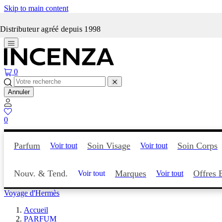
Skip to main content
Incenza fait peau neuve
Distributeur agréé depuis 1998
0
Annuler
0
Parfum
Soin Visage
Soin Corps
Voir tout
Voir tout
Nouv. & Tend.
Marques
Offres 
Voir tout
Voir tout
Voyage d'Hermès
Accueil
PARFUM