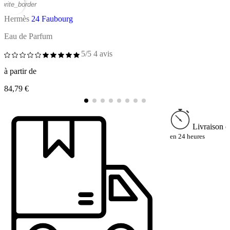
vorite_border
favor
Hermès
24 Faubourg
Eau de Parfum
E
5/5
4 avis
à partir de
à
84,79 €
7
Livraison e
en 24 heures