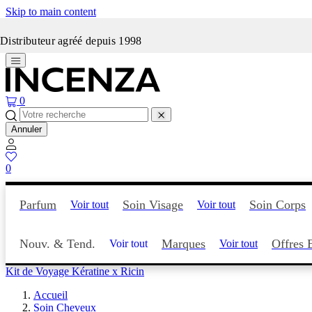
Skip to main content
Incenza fait peau neuve
Distributeur agréé depuis 1998
0
Annuler
0
Parfum
Soin Visage
Soin Corps
Voir tout
Voir tout
Nouv. & Tend.
Marques
Offres 
Voir tout
Voir tout
Kit de Voyage Kératine x Ricin
Accueil
Soin Cheveux