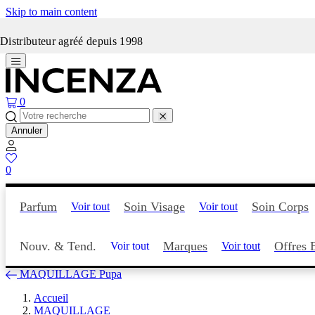
Skip to main content
Incenza fait peau neuve
Distributeur agréé depuis 1998
0
Annuler
0
Parfum
Soin Visage
Soin Corps
Voir tout
Voir tout
Nouv. & Tend.
Marques
Offres 
Voir tout
Voir tout
MAQUILLAGE Pupa
Accueil
MAQUILLAGE