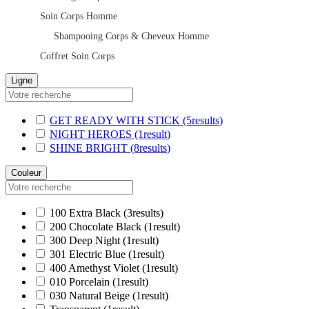
Soin Corps Homme
Shampooing Corps & Cheveux Homme
Coffret Soin Corps
Ligne
GET READY WITH STICK
(5
results
)
NIGHT HEROES
(1
result
)
SHINE BRIGHT
(8
results
)
Couleur
100 Extra Black
(3
results
)
200 Chocolate Black
(1
result
)
300 Deep Night
(1
result
)
301 Electric Blue
(1
result
)
400 Amethyst Violet
(1
result
)
010 Porcelain
(1
result
)
030 Natural Beige
(1
result
)