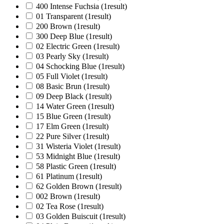
400 Intense Fuchsia
(1
result
)
01 Transparent
(1
result
)
200 Brown
(1
result
)
300 Deep Blue
(1
result
)
02 Electric Green
(1
result
)
03 Pearly Sky
(1
result
)
04 Schocking Blue
(1
result
)
05 Full Violet
(1
result
)
08 Basic Brun
(1
result
)
09 Deep Black
(1
result
)
14 Water Green
(1
result
)
15 Blue Green
(1
result
)
17 Elm Green
(1
result
)
22 Pure Silver
(1
result
)
31 Wisteria Violet
(1
result
)
53 Midnight Blue
(1
result
)
58 Plastic Green
(1
result
)
61 Platinum
(1
result
)
62 Golden Brown
(1
result
)
002 Brown
(1
result
)
02 Tea Rose
(1
result
)
03 Golden Buiscuit
(1
result
)