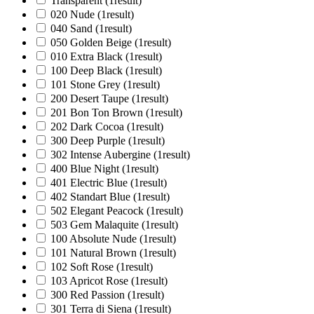
Transparent
(1
result
)
020 Nude
(1
result
)
040 Sand
(1
result
)
050 Golden Beige
(1
result
)
010 Extra Black
(1
result
)
100 Deep Black
(1
result
)
101 Stone Grey
(1
result
)
200 Desert Taupe
(1
result
)
201 Bon Ton Brown
(1
result
)
202 Dark Cocoa
(1
result
)
300 Deep Purple
(1
result
)
302 Intense Aubergine
(1
result
)
400 Blue Night
(1
result
)
401 Electric Blue
(1
result
)
402 Standart Blue
(1
result
)
502 Elegant Peacock
(1
result
)
503 Gem Malaquite
(1
result
)
100 Absolute Nude
(1
result
)
101 Natural Brown
(1
result
)
102 Soft Rose
(1
result
)
103 Apricot Rose
(1
result
)
300 Red Passion
(1
result
)
301 Terra di Siena
(1
result
)