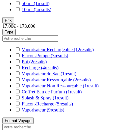
50 ml
(1
result
)
10 ml
(5
results
)
Prix
17.00€ - 173.00€
Type
Vaporisateur Rechargeable
(12
results
)
Flacon-Pompe
(3
results
)
Pot
(2
results
)
Recharge
(4
results
)
Vaporisateur de Sac
(1
result
)
Vaporisateur Ressourçable
(2
results
)
Vaporisateur Non Ressourçable
(1
result
)
Coffret Eau de Parfum
(1
result
)
Splash & Spray
(1
result
)
Flacon-Recharge
(5
results
)
Vaporisateur
(9
results
)
Format Voyage