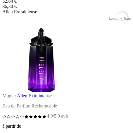
52,64 €
86,30 €
Alien Extraintense
favorite_borde
Mugler
Alien Extraintense
Eau de Parfum Rechargeable
4,9/5
9 avis
à partir de