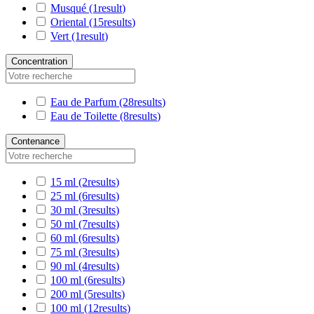
Musqué
(1
result
)
Oriental
(15
results
)
Vert
(1
result
)
Concentration
Eau de Parfum
(28
results
)
Eau de Toilette
(8
results
)
Contenance
15 ml
(2
results
)
25 ml
(6
results
)
30 ml
(3
results
)
50 ml
(7
results
)
60 ml
(6
results
)
75 ml
(3
results
)
90 ml
(4
results
)
100 ml
(6
results
)
200 ml
(5
results
)
100 ml
(12
results
)