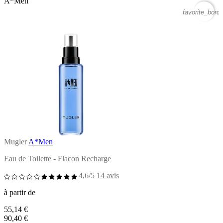
A*Men
favorite_borde
Mugler
A*Men
Eau de Toilette - Flacon Recharge
4,6/5
14 avis
à partir de
55,14 €
90,40 €