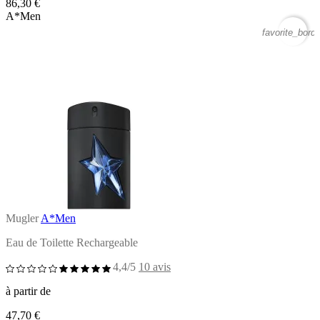
86,30 €
A*Men
favorite_borde
Mugler
A*Men
Eau de Toilette Rechargeable
4,4/5
10 avis
à partir de
47,70 €