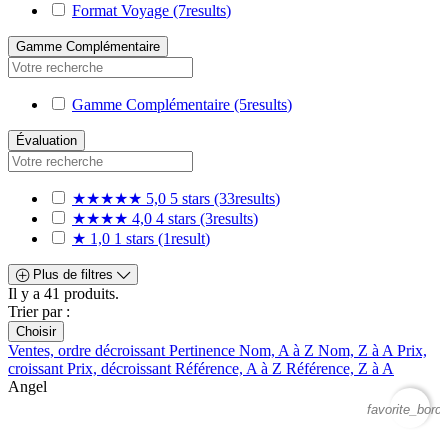
Format Voyage
(7
results
)
Gamme Complémentaire
Gamme Complémentaire
(5
results
)
Évaluation
★★★★★
5,0
5 stars
(33
results
)
★★★★
4,0
4 stars
(3
results
)
★
1,0
1 stars
(1
result
)
Plus de filtres
Il y a 41 produits.
Trier par :
Choisir
Ventes, ordre décroissant
Pertinence
Nom, A à Z
Nom, Z à A
Prix,
croissant
Prix, décroissant
Référence, A à Z
Référence, Z à A
Angel
favorite_borde