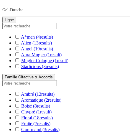
Gel-Douche
Ligne
A*men
(4
results
)
Alien
(13
results
)
Angel
(19
results
)
Aura Mugler
(1
result
)
Mugler Cologne
(1
result
)
Starlicious
(3
results
)
Famille Olfactive & Accords
Ambré
(12
results
)
Aromatique
(2
results
)
Boisé
(8
results
)
Chypré
(1
result
)
Floral
(18
results
)
Fruité
(7
results
)
Gourmand
(3
results
)