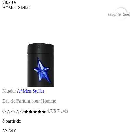
78,20 €
A*Men Stellar
favorite_borde
Mugler
A*Men Stellar
Eau de Parfum pour Homme
4,7/5
7 avis
à partir de
52,64 €