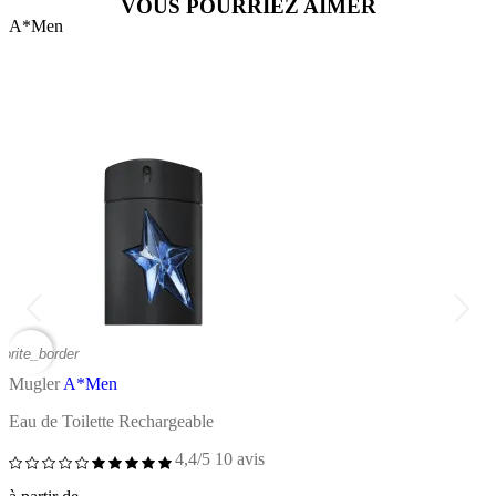
VOUS POURRIEZ AIMER
A*Men
vorite_border
favor
Mugler
A*Men
M
Eau de Toilette Rechargeable
E
4,4/5
10 avis