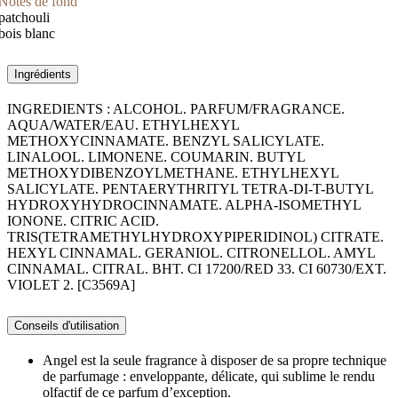
Notes de fond
patchouli
bois blanc
Ingrédients
INGREDIENTS : ALCOHOL. PARFUM/FRAGRANCE.
AQUA/WATER/EAU. ETHYLHEXYL
METHOXYCINNAMATE. BENZYL SALICYLATE.
LINALOOL. LIMONENE. COUMARIN. BUTYL
METHOXYDIBENZOYLMETHANE. ETHYLHEXYL
SALICYLATE. PENTAERYTHRITYL TETRA-DI-T-BUTYL
HYDROXYHYDROCINNAMATE. ALPHA-ISOMETHYL
IONONE. CITRIC ACID.
TRIS(TETRAMETHYLHYDROXYPIPERIDINOL) CITRATE.
HEXYL CINNAMAL. GERANIOL. CITRONELLOL. AMYL
CINNAMAL. CITRAL. BHT. CI 17200/RED 33. CI 60730/EXT.
VIOLET 2. [C3569A]
Conseils d'utilisation
Angel est la seule fragrance à disposer de sa propre technique
de parfumage : enveloppante, délicate, qui sublime le rendu
olfactif de ce parfum d’exception.