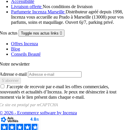
Accessibilité
Livraison offerte
Nos conditions de livraison
Parfumerie Incenza Marseille
Distributeur agréé depuis 1998,
Incenza vous accueille au Prado à Marseille (13008) pour vos
parfums, soins et maquillage. Ouvert 6j/7, parking privé.
Nos actus
Toggle nos actus links

Offres Incenza
Blog
Conseils Beauté
Notre newsletter
Adresse e-mail
J’accepte de recevoir par e-mail les offres commerciales,
nouveautés et actualités d’Incenza. Je peux me désinscrire à tout
moment via le lien présent dans chaque e-mail.
Ce site est protégé par
reCAPTCHA
© 2026 - Ecommerce software by Incenza