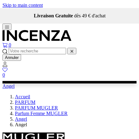
Skip to main content
Livraison Gratuite
dès 49 € d'achat
0
Annuler
0
Angel
Accueil
PARFUM
PARFUM MUGLER
Parfum Femme MUGLER
Angel
Angel