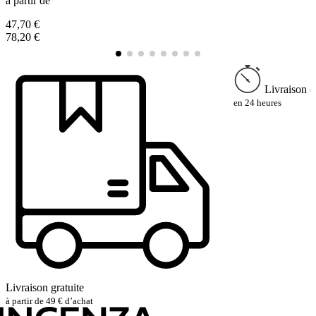
à partir de
à
47,70 €
5
78,20 €
9
Livraison e
en 24 heures
Livraison gratuite
à partir de 49 € d’achat