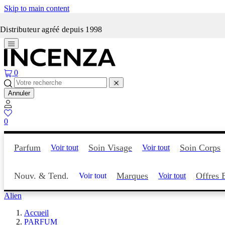
Skip to main content
Incenza fait peau neuve
Distributeur agréé depuis 1998
0
Annuler
0
Parfum
Soin Visage
Soin Corps
Voir tout
Voir tout
Nouv. & Tend.
Marques
Offres 
Voir tout
Voir tout
Alien
Accueil
PARFUM