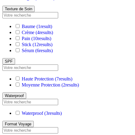
Texture de Soin
Baume
(1
result
)
Crème
(4
results
)
Pain
(10
results
)
Stick
(12
results
)
Sérum
(6
results
)
SPF
Haute Protection
(7
results
)
Moyenne Protection
(2
results
)
Waterproof
Waterproof
(3
results
)
Format Voyage