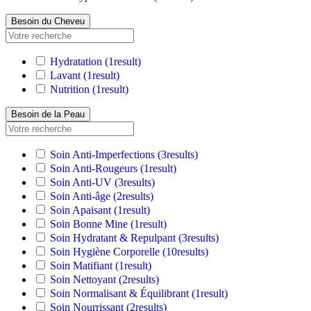
Besoin du Cheveu
Hydratation
(1
result
)
Lavant
(1
result
)
Nutrition
(1
result
)
Besoin de la Peau
Soin Anti-Imperfections
(3
results
)
Soin Anti-Rougeurs
(1
result
)
Soin Anti-UV
(3
results
)
Soin Anti-âge
(2
results
)
Soin Apaisant
(1
result
)
Soin Bonne Mine
(1
result
)
Soin Hydratant & Repulpant
(3
results
)
Soin Hygiène Corporelle
(10
results
)
Soin Matifiant
(1
result
)
Soin Nettoyant
(2
results
)
Soin Normalisant & Équilibrant
(1
result
)
Soin Nourrissant
(2
results
)