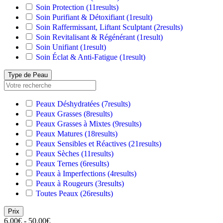
Soin Protection
(11
results
)
Soin Purifiant & Détoxifiant
(1
result
)
Soin Raffermissant, Liftant Sculptant
(2
results
)
Soin Revitalisant & Régénérant
(1
result
)
Soin Unifiant
(1
result
)
Soin Éclat & Anti-Fatigue
(1
result
)
Type de Peau
Peaux Déshydratées
(7
results
)
Peaux Grasses
(8
results
)
Peaux Grasses à Mixtes
(9
results
)
Peaux Matures
(18
results
)
Peaux Sensibles et Réactives
(21
results
)
Peaux Sèches
(11
results
)
Peaux Ternes
(6
results
)
Peaux à Imperfections
(4
results
)
Peaux à Rougeurs
(3
results
)
Toutes Peaux
(26
results
)
Prix
6.00€ - 50.00€