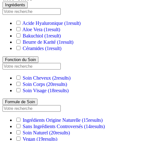
Ingrédients
Acide Hyaluronique
(1
result
)
Aloe Vera
(1
result
)
Bakuchiol
(1
result
)
Beurre de Karité
(1
result
)
Céramides
(1
result
)
Fonction du Soin
Soin Cheveux
(2
results
)
Soin Corps
(20
results
)
Soin Visage
(18
results
)
Formule de Soin
Ingrédients Origine Naturelle
(15
results
)
Sans Ingrédients Controversés
(14
results
)
Soin Naturel
(20
results
)
Vegan
(19
results
)