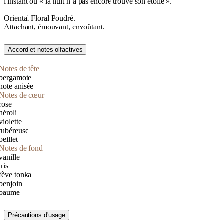
l'instant où « la nuit n’a pas encore trouvé son étoile ».
Oriental Floral Poudré.
Attachant, émouvant, envoûtant.
Accord et notes olfactives
Notes de tête
bergamote
note anisée
Notes de cœur
rose
néroli
violette
tubéreuse
oeillet
Notes de fond
vanille
iris
fève tonka
benjoin
baume
Précautions d'usage