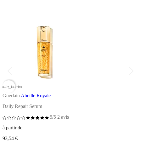
vorite_border
favor
Guerlain
Abeille Royale
G
Daily Repair Serum
D
5/5
2 avis
à partir de
à
93,54 €
9