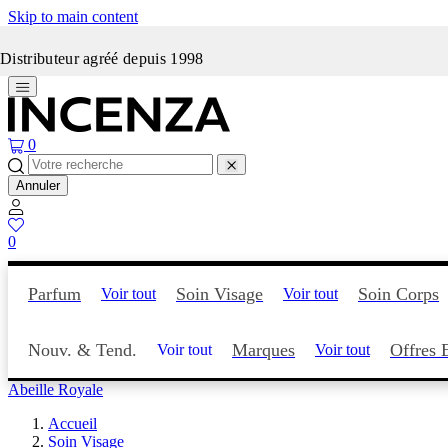
Skip to main content
Incenza fait peau neuve
Distributeur agréé depuis 1998
0
Annuler
0
Parfum
Soin Visage
Soin Corps
Voir tout
Voir tout
Nouv. & Tend.
Marques
Offres 
Voir tout
Voir tout
Abeille Royale
Accueil
Soin Visage