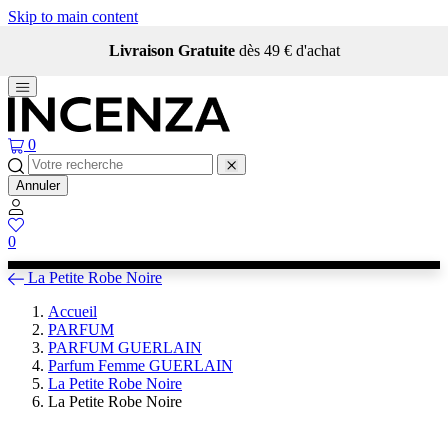
Skip to main content
Livraison Gratuite
dès 49 € d'achat
0
Annuler
0
La Petite Robe Noire
Accueil
PARFUM
PARFUM GUERLAIN
Parfum Femme GUERLAIN
La Petite Robe Noire
La Petite Robe Noire