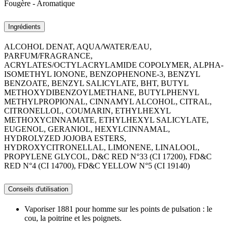
Fougère - Aromatique
Ingrédients
ALCOHOL DENAT, AQUA/WATER/EAU,
PARFUM/FRAGRANCE,
ACRYLATES/OCTYLACRYLAMIDE COPOLYMER, ALPHA-
ISOMETHYL IONONE, BENZOPHENONE-3, BENZYL
BENZOATE, BENZYL SALICYLATE, BHT, BUTYL
METHOXYDIBENZOYLMETHANE, BUTYLPHENYL
METHYLPROPIONAL, CINNAMYL ALCOHOL, CITRAL,
CITRONELLOL, COUMARIN, ETHYLHEXYL
METHOXYCINNAMATE, ETHYLHEXYL SALICYLATE,
EUGENOL, GERANIOL, HEXYLCINNAMAL,
HYDROLYZED JOJOBA ESTERS,
HYDROXYCITRONELLAL, LIMONENE, LINALOOL,
PROPYLENE GLYCOL, D&C RED N°33 (CI 17200), FD&C
RED N°4 (CI 14700), FD&C YELLOW N°5 (CI 19140)
Conseils d'utilisation
Vaporiser 1881 pour homme sur les points de pulsation : le
cou, la poitrine et les poignets.