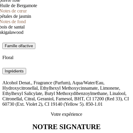
poivre rose
Huile de Bergamote
Notes de cœur
pétales de jasmin
Notes de fond
bois de santal
akigalawood
Famille olfactive
Floral
Ingrédients
Alcohol Denat., Fragrance (Parfum), Aqua/Water/Eau,
Hydroxycitronellal, Ethylhexyl Methoxycinnamate, Limonene,
Ethylhexyl Salicylate, Butyl Methoxydibenzoylmethane, Linalool,
Citronellal, Citral, Geraniol, Farnesol, BHT, CI 17200 (Red 33), CI
60730 (Ext. Violet 2), CI 19140 (Yellow 5). 850-1.01
Votre expérience
NOTRE SIGNATURE