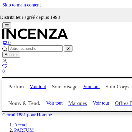
Skip to main content
Incenza fait peau neuve
Distributeur agréé depuis 1998
0
Annuler
0
Parfum
Soin Visage
Soin Corps
Voir tout
Voir tout
Nouv. & Tend.
Marques
Offres 
Voir tout
Voir tout
Cerruti 1881 pour Homme
Accueil
PARFUM